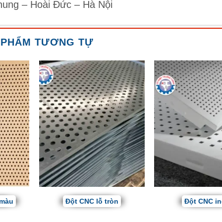
hung – Hoài Đức – Hà Nội
 PHẨM TƯƠNG TỰ
 màu
Đột CNC lỗ tròn
Đột CNC i