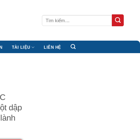
Tìm
kiếm:
N
TÀI LIỆU
LIÊN HỆ
NC
ột dập
 lành