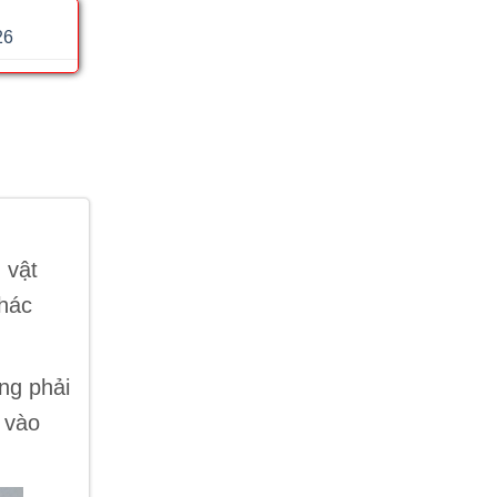
26
 vật
khác
ông phải
 vào