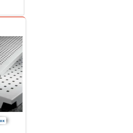
nox
Gia công đột cnc