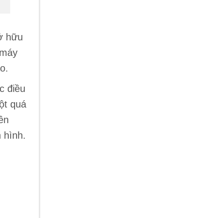
sở hữu
 máy
o.
c điều
ột quá
yền
 hình.