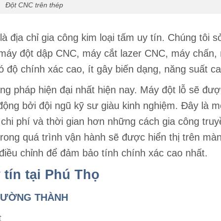
Đột CNC trên thép
 địa chỉ gia công kim loại tấm uy tín. Chúng tôi 
i (máy đột dập CNC, máy cắt lazer CNC, máy chấn,
 độ chính xác cao, ít gây biến dạng, năng suất ca
g pháp hiện đại nhất hiện nay. Máy đột lỗ sẽ đượ
ộng bởi đội ngũ kỹ sư giàu kinh nghiệm. Đây là m
m chi phí và thời gian hơn những cách gia công tru
trong quá trình vận hành sẽ được hiển thị trên màn
i điều chỉnh để đảm bảo tính chính xác cao nhất.
 tín tại Phú Thọ
RƯỜNG THÀNH
t