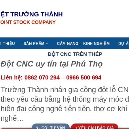
IỆT TRƯỜNG THÀNH
JOINT STOCK COMPANY
I THIỆU
SẢN PHẨM
CẨM NANG – KINH NGHIỆM
DỰ Á
ĐỘT CNC TRÊN THÉP
Đột CNC uy tín tại Phú Thọ
Liên hệ: 0862 070 294 – 0966 500 694
Trường Thành nhận gia công đột lỗ C
theo yêu cầu bằng hệ thống máy móc đ
hiện đại công nghệ tiên tiến, thợ cơ khí
nghề…
GỌI TƯ VẤN
YÊU CẦU BÁO GIÁ