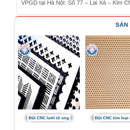
VPGD tại Hà Nội: Số 77 – Lai Xá – Kim C
SẢN
Đột CNC lưới tổ ong
Đột CNC kim loại