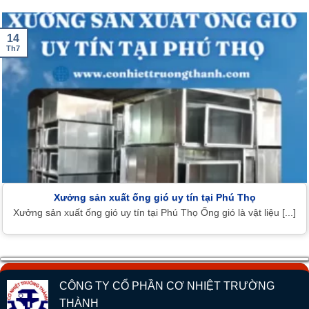
14
Th7
Xưởng sản xuất ống gió uy tín tại Phú Thọ
Xưởng sản xuất ống gió uy tín tại Phú Thọ Ống gió là vật liệu [...]
CÔNG TY CỔ PHẦN CƠ NHIỆT TRƯỜNG
THÀNH