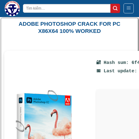
Bỏ
Tìm
qua
kiếm:
nội
ADOBE PHOTOSHOP CRACK FOR PC
dung
X86X64 100% WORKED
🔐 Hash sum: 6f
📅 Last update: