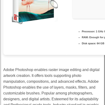
Processor:
1 GHz C
RAM:
Enough for 
Disk space:
64 GB f
Adobe Photoshop enables raster image editing and digital
artwork creation. It offers tools supporting photo
manipulation, compositions, and advanced effects. Adobe
Photoshop enables the use of layers, masks, filters, and
customizable brushes. Popular among photographers,
designers, and digital artists. Esteemed for its adaptability
and Professional-grade tools. Industry standard in graphic