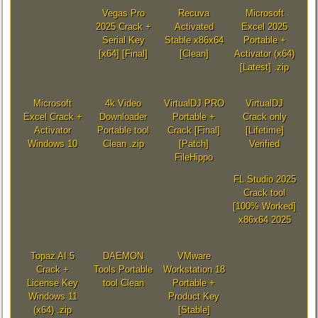
Vegas Pro
Recuva
Microsoft
2025 Crack +
Activated
Excel 2025
Serial Key
Stable x86x64
Portable +
[x64] [Final]
[Clean]
Activator (x64)
[Latest] .zip
Microsoft
4k Video
VirtualDJ PRO
VirtualDJ
Excel Crack +
Downloader
Portable +
Crack only
Activator
Portable tool
Crack [Final]
[Lifetime]
Windows 10
Clean .zip
[Patch]
Verified
FileHippo
FL Studio 2025
Crack tool
[100% Worked]
x86x64 2025
Topaz AI 5
DAEMON
VMware
Crack +
Tools Portable
Workstation 18
License Key
tool Clean
Portable +
Windows 11
Product Key
(x64) .zip
[Stable]