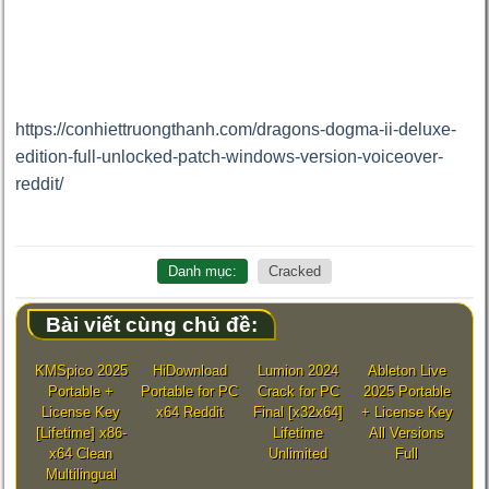
https://conhiettruongthanh.com/dragons-dogma-ii-deluxe-
edition-full-unlocked-patch-windows-version-voiceover-
reddit/
Danh mục:
Cracked
Bài viết cùng chủ đề:
KMSpico 2025
HiDownload
Lumion 2024
Ableton Live
Portable +
Portable for PC
Crack for PC
2025 Portable
License Key
x64 Reddit
Final [x32x64]
+ License Key
[Lifetime] x86-
Lifetime
All Versions
x64 Clean
Unlimited
Full
Multilingual