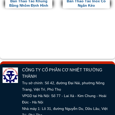
Bàn Thao Tác Khung
Bàn Thao Tác Inox Có
Bằng Nhôm Định Hình
Ngăn Kéo
CÔNG TY CỔ PHẦN CƠ NHIỆT TRƯỜNG
THÀNH
Trụ sở chính: Số 42, đường Đại Nải, phường Nông
Trang, Việt Trì, Phú Thọ
VPGD tại Hà Nội: Số 77 - Lai Xá - Kim Chung - Hoài
Đức - Hà Nội
Nhà máy 1: Lô 31, đường Nguyễn Du, Dữu Lâu, Việt
Trì, Phú Thọ