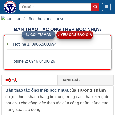
Bỏ
Tìm
qua
kiếm:
nội
dung
BÀN THAO TÁC ỐNG THÉP BỌC NHỰA
GỌI TƯ VẤN
YÊU CẦU BÁO GIÁ
Hotline 1: 0966.500.694
Hotline 2: 0946.04.00.26
MÔ TẢ
ĐÁNH GIÁ (0)
Bàn thao tác ống thép bọc nhựa
của
Trường Thành
được nhiều khách hàng tin dùng trong các nhà xưởng để
phục vụ cho công việc thao tác của công nhân, nâng cao
năng suất lao động.