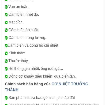
Van an toàn.
➤
Cảm biến nhệt độ.
➤
Mặt bích.
➤
Cảm biến áp suất.
➤
Cảm biến trọng lượng.
➤
Cảm biến và đồng hồ chỉ nhiệt
➤
Kính thăm.
➤
Thước thủy.
➤
Hệ thống gia nhiệt: ống ruột gà…
➤
Động cơ khuấy điều khiển qua biến tần.
➤
Chính sách bán hàng của
CƠ NHIỆT TRƯỜNG
THÀNH
Sản phẩm chưa bao gồm chi phí lắp đặt
➤