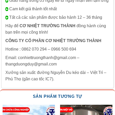
Giao hàng trong 05 ngày kể từ ngày nhận tiền tạm ứng
➤
Cam kết giá thành tốt nhất
➤
Tất cả các sản phẩm được bảo hành 12 – 36 tháng
➤
Hãy để
CƠ NHIỆT TRƯỜNG THÀNH
đồng hành cùng
bạn trên mọi công trình!
CÔNG TY CỔ PHẦN CƠ NHIỆT TRƯỜNG THÀNH
Hotline : 0862 070 294 – 0966 500 694
Email: conhiettruongthanh@gmail.com –
thangduongduy@gmail.com
Xưởng sản xuất: đường Nguyễn Du kéo dài – Việt Trì –
Phú Thọ (gần cao tốc IC7).
SẢN PHẨM TƯƠNG TỰ