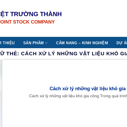
IỆT TRƯỜNG THÀNH
JOINT STOCK COMPANY
I THIỆU
SẢN PHẨM
CẨM NANG – KINH NGHIỆM
DỰ Á
RỮ THẺ:
CÁCH XỬ LÝ NHỮNG VẬT LIỆU KHÓ G
Cách xử lý những vật liệu khó gia
Cách xử lý những vật liệu khó gia công Trong quá trình 