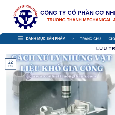
Bỏ
qua
CÔNG TY CỔ PHẦN CƠ NH
nội
TRUONG THANH MECHANICAL 
dung
DANH MỤC SẢN PHẨM
TRANG CHỦ
GIỚ
LƯU T
22
Th6