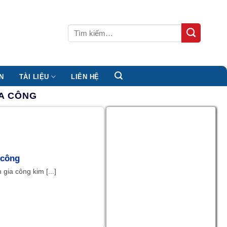
Tìm
kiếm:
N
TÀI LIỆU
LIÊN HỆ
IA CÔNG
 công
gia công kim [...]