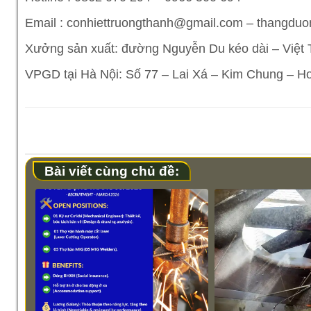
Email : conhiettruongthanh@gmail.com – thangd
Xưởng sản xuất: đường Nguyễn Du kéo dài – Việt Tr
VPGD tại Hà Nội: Số 77 – Lai Xá – Kim Chung – H
Bài viết cùng chủ đề: