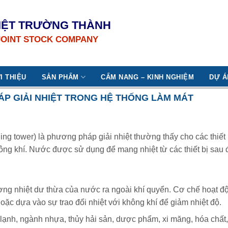
IỆT TRƯỜNG THÀNH
JOINT STOCK COMPANY
I THIỆU
SẢN PHẨM
CẨM NANG – KINH NGHIỆM
DỰ Á
ÁP GIẢI NHIỆT TRONG HỆ THỐNG LÀM MÁT
ing tower) là phương pháp giải nhiệt thường thấy cho các thiết 
ông khí. Nước được sử dụng để mang nhiệt từ các thiết bị sau đ
ượng nhiệt dư thừa của nước ra ngoài khí quyển. Cơ chế hoạt độ
oặc dựa vào sự trao đổi nhiệt với không khí để giảm nhiệt độ.
lạnh, ngành nhựa, thủy hải sản, dược phẩm, xi măng, hóa chất