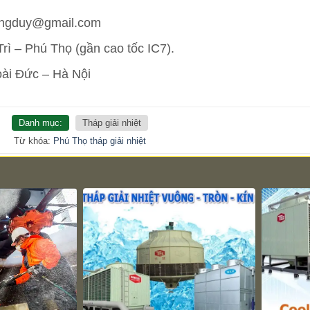
uongduy@gmail.com
ì – Phú Thọ (gần cao tốc IC7).
oài Đức – Hà Nội
Danh mục:
Tháp giải nhiệt
Từ khóa:
Phú Thọ
tháp giải nhiệt