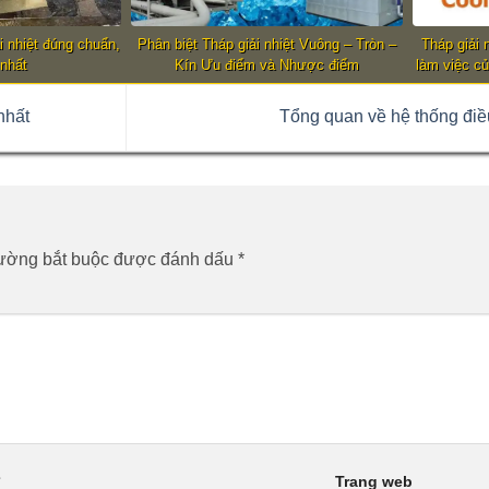
i nhiệt đúng chuẩn,
Phân biệt Tháp giải nhiệt Vuông – Tròn –
Tháp giải 
 nhất
Kín Ưu điểm và Nhược điểm
làm việc củ
nhất
Tổng quan về hệ thống điề
rường bắt buộc được đánh dấu
*
*
Trang web