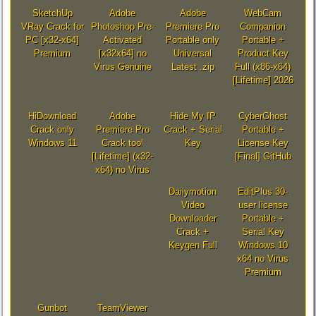
SketchUp
Adobe
Adobe
WebCam
VRay Crack for
Photoshop Pre-
Premiere Pro
Companion
PC [x32-x64]
Activated
Portable only
Portable +
Premium
[x32x64] no
Universal
Product Key
Virus Genuine
Latest .zip
Full (x86-x64)
[Lifetime] 2026
HiDownload
Adobe
Hide My IP
CyberGhost
Crack only
Premiere Pro
Crack + Serial
Portable +
Windows 11
Crack tool
Key
License Key
[Lifetime] (x32-
[Final] GitHub
x64) no Virus
Dailymotion
EditPlus 30-
Video
user license
Downloader
Portable +
Crack +
Serial Key
Keygen Full
Windows 10
x64 no Virus
Premium
Gunbot
TeamViewer