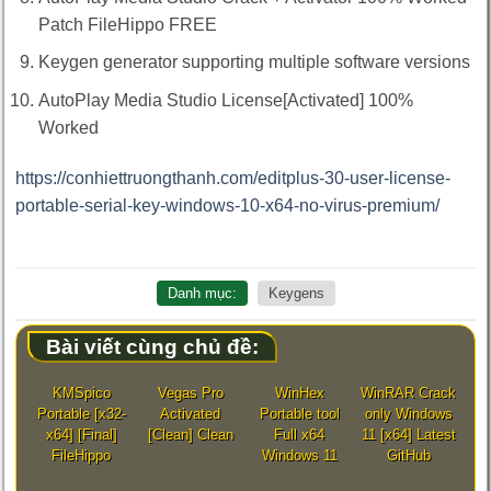
Patch FileHippo FREE
Keygen generator supporting multiple software versions
AutoPlay Media Studio License[Activated] 100%
Worked
https://conhiettruongthanh.com/editplus-30-user-license-
portable-serial-key-windows-10-x64-no-virus-premium/
Danh mục:
Keygens
Bài viết cùng chủ đề:
KMSpico
Vegas Pro
WinHex
WinRAR Crack
Portable [x32-
Activated
Portable tool
only Windows
x64] [Final]
[Clean] Clean
Full x64
11 [x64] Latest
FileHippo
Windows 11
GitHub