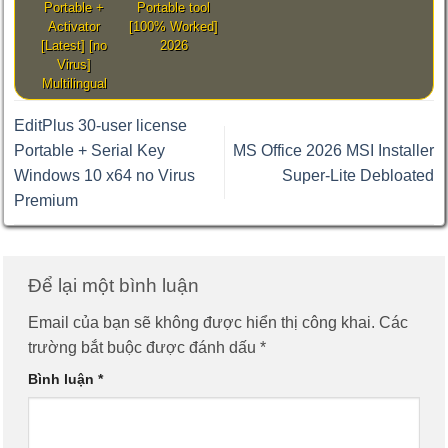
Portable +
Portable tool
Activator
[100% Worked]
[Latest] [no
2026
Virus]
Multilingual
EditPlus 30-user license
Portable + Serial Key
MS Office 2026 MSI Installer
Windows 10 x64 no Virus
Super-Lite Debloated
Premium
Để lại một bình luận
Email của bạn sẽ không được hiển thị công khai.
Các
trường bắt buộc được đánh dấu
*
Bình luận
*