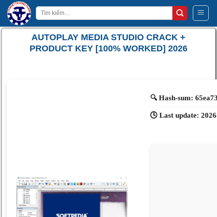
Bỏ
Tìm
qua
kiếm:
nội
AUTOPLAY MEDIA STUDIO CRACK +
dung
PRODUCT KEY [100% WORKED] 2026
🔍 Hash-sum: 65ea7
🕓 Last update: 2026