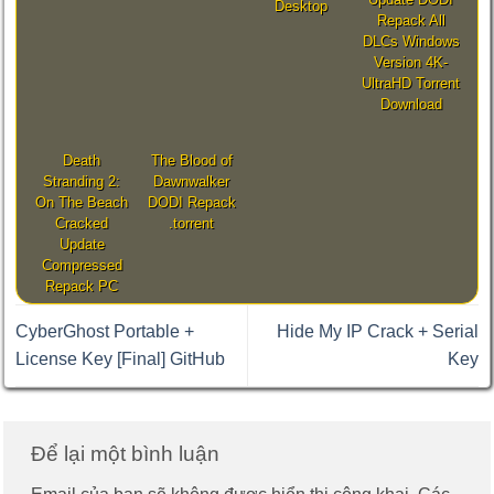
Desktop
Repack All
DLCs Windows
Version 4K-
UltraHD Torrent
Download
Death
The Blood of
Stranding 2:
Dawnwalker
On The Beach
DODI Repack
Cracked
.torrent
Update
Compressed
Repack PC
CyberGhost Portable +
Hide My IP Crack + Serial
License Key [Final] GitHub
Key
Để lại một bình luận