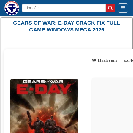
Bỏ
Tìm
qua
kiếm:
nội
GEARS OF WAR: E-DAY CRACK FIX FULL
dung
GAME WINDOWS MEGA 2026
🧩 Hash sum → c5f