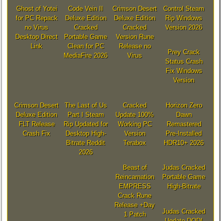
Ghost of Yotei
Code Vein II
Crimson Desert
Control Steam
for PC Repack
Deluxe Edition
Deluxe Edition
Rip Windows
no Virus
Cracked
Cracked
Version 2026
Desktop Direct
Portable Game
Version Rune
Link
Clean for PC
Release no
Prey Crack
MediaFire 2026
Virus
Status Crash
Fix Windows
Version
Crimson Desert
The Last of Us
Cracked
Horizon Zero
Deluxe Edition
Part I Steam
Update 100%
Dawn
FLT Release
Rip Updated for
Working PC
Remastered
Crash Fix
Desktop High-
Version
Pre-Installed
Bitrate Reddit
Terabox
HDR10+ 2026
2026
Beast of
Judas Cracked
Reincarnation
Portable Game
EMPRESS
High-Bitrate
Crack Rune
Release +Day
Judas Cracked
1 Patch
Update DODI