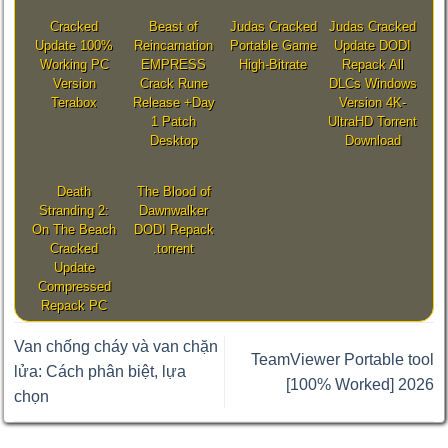
Cracked
Beast of
Judas Cracked
Judas Cracked
Update 100%
Reincarnation
Portable Game
Update DODI
Working PC
EMPRESS
High-Bitrate
Repack All
Version
Crack Rune
DLCs Windows
Terabox
Release +Day
Version 4K-
1 Patch
UltraHD Torrent
Desktop
Download
Death
The Blood of
Stranding 2:
Dawnwalker
On The Beach
DODI Repack
Cracked
.torrent
Update
Compressed
Repack PC
Van chống cháy và van chặn
TeamViewer Portable tool
lửa: Cách phân biệt, lựa
[100% Worked] 2026
chọn