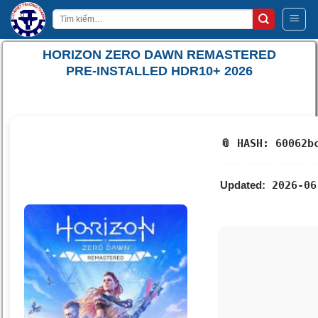
Bỏ
Tìm
qua
kiếm:
nội
HORIZON ZERO DAWN REMASTERED
dung
PRE-INSTALLED HDR10+ 2026
📎 HASH: 60062b
Updated:
2026-06