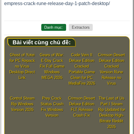
empress-crack-rune-release-day-1-patch-desktop/
Danh mục:
Extractors
Bài viết cùng chủ đề:
Ghost of Yotei
Gears of War:
Code Vein II
Crimson Desert
for PC Repack
E-Day Crack
Deluxe Edition
Deluxe Edition
no Virus
Fix Full Game
Cracked
Cracked
Desktop Direct
Windows
Portable Game
Version Rune
Link
MEGA 2026
Clean for PC
Release no
MediaFire 2026
Virus
Control Steam
Prey Crack
Crimson Desert
The Last of Us
Rip Windows
Status Crash
Deluxe Edition
Part I Steam
Version 2026
Fix Windows
FLT Release
Rip Updated for
Version
Crash Fix
Desktop High-
Bitrate Reddit
2026