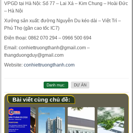
VPGD tại Hà Nội: Số 77 – Lai Xá – Kim Chung – Hoài Đức
– Hà Nội
Xưởng sản xuất: đường Nguyễn Du kéo dài – Việt Trì –
Phú Thọ (gần cao tốc IC7)
Điện thoại: 0862 070 294 – 0966 500 694
Email: conhiettruongthanh@gmail.com –
thangduongduy@gmail.com
Website:
conhiettruongthanh.com
Danh mục:
DỰ ÁN
Bài viết cùng chủ đề: