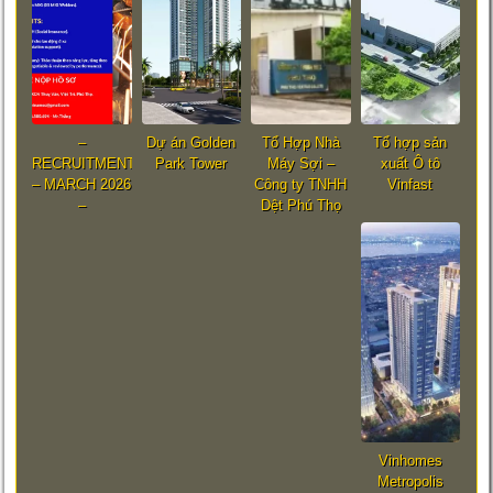
–
Dự án Golden
Tổ Hợp Nhà
Tổ hợp sản
RECRUITMENT
Park Tower
Máy Sợi –
xuất Ô tô
– MARCH 2026
Công ty TNHH
Vinfast
–
Dệt Phú Thọ
Vinhomes
Metropolis