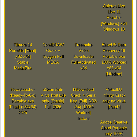
Ableton Live
Live 11
Portable
[Windows] x64
Windows 10
Filmora 14
CorelDRAW
Freemake
EaseUS Data
Portable [Final]
Crack +
Video
Recovery 19
[x32-x64]
Keygen Full
Downloader
Portable exe
Stable
MEGA
Full-Activated
100% Worked
MediaFire
x64
x86-x64
[Lifetime]
NewsLeecher
eScan Anti-
HiDownload
VirtualDJ
(Ready-To-Go)
Virus Portable
Crack + Serial
infinity Crack
Portable exe
only [Stable]
Key [Full] (x32-
only no Virus
[Final] (x32x64)
Full 2026
x64) [100%
[Patch]
2025
Worked]
Instant
Adobe Creative
Cloud Portable
only 100%