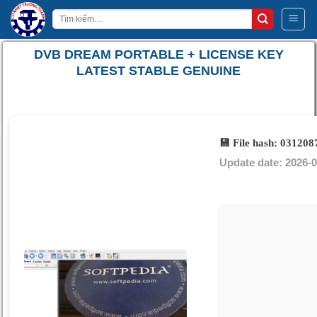
Bỏ
Tìm
qua
kiếm:
nội
DVB DREAM PORTABLE + LICENSE KEY
dung
LATEST STABLE GENUINE
💾 File hash: 0312
Update date: 2026-0