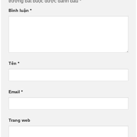
trường bắt buộc được đánh dấu
*
Bình luận
*
Tên
*
Email
*
Trang web