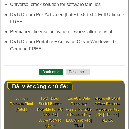
Universal crack solution for software families
DVB Dream Pre-Activated [Latest] x86-x64 Full Ultimate
FREE
Permanent license activation – works after reinstall
DVB Dream Portable + Activator Clean Windows 10
Genuine FREE
Danh mục:
Resettools
Bài viết cùng chủ đề:
Lumion
IBM Notes
EaseUS Data
Microsoft Word
Portable Final
Social Edition
Recovery
Office Portable
[Patch]
Portable for PC
wizard Portable
+ License Key
[x32-x64]
+ Product Key
x64 [Lifetime]
100% Worked
[100% Worked]
MEGA
gDrive
[Final]