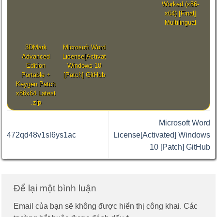
Worked (x86-
x64) [Final]
Multilingual
3DMark
Microsoft Word
Advanced
License[Activated]
Edition
Windows 10
Portable +
[Patch] GitHub
Keygen Patch
x86x64 Latest
.zip
Microsoft Word
472qd48v1sl6ys1ac
License[Activated] Windows
10 [Patch] GitHub
Để lại một bình luận
Email của bạn sẽ không được hiển thị công khai.
Các