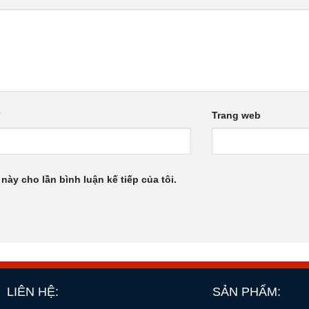
*
Trang web
 này cho lần bình luận kế tiếp của tôi.
LIÊN HỆ:
SẢN PHẨM: