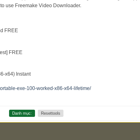
safe to use Freemake Video Downloader.
ted FREE
test] FREE
6-x64) Instant
ortable-exe-100-worked-x86-x64-lifetime/
Danh mục:
Resettools