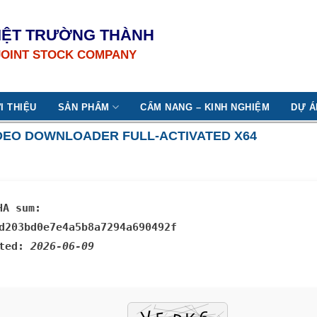
IỆT TRƯỜNG THÀNH
JOINT STOCK COMPANY
I THIỆU
SẢN PHẨM
CẨM NANG – KINH NGHIỆM
DỰ Á
DEO DOWNLOADER FULL-ACTIVATED X64
HA sum:
d203bd0e7e4a5b8a7294a690492f
ated:
2026-06-09