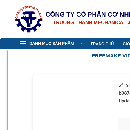
Bỏ
qua
CÔNG TY CỔ PHẦN CƠ NH
nội
TRUONG THANH MECHANICAL 
dung
DANH MỤC SẢN PHẨM
TRANG CHỦ
GIỚ
FREEMAKE VI
🔗 S
b987
Upd