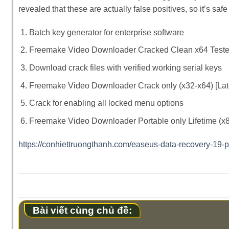
revealed that these are actually false positives, so it’s 
Batch key generator for enterprise software
Freemake Video Downloader Cracked Clean x64 Tes
Download crack files with verified working serial keys
Freemake Video Downloader Crack only (x32-x64) [La
Crack for enabling all locked menu options
Freemake Video Downloader Portable only Lifetime (x8
https://conhiettruongthanh.com/easeus-data-recovery-19-p
Bài viết cùng chủ đề: