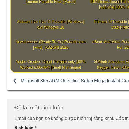
Lumion Portable Final [Patch]
IBM Notes Social Editi
[x32-x64] 100% W
Ableton Live Live 11 Portable [Windows]
Filmora 14 Portable 
x64 Windows 10
Stable Med
NewsLeecher (Ready-To-Go) Portable exe
eScan Anti-Virus Port
[Final] (x32x64) 2025
Full 2
Adobe Creative Cloud Portable only 100%
3DMark Advanced Edi
Worked (x86-x64) [Final] Multilingual
Keygen Patch x86x
Microsoft 365 ARM One-click Setup Mega Instant Cra
Để lại một bình luận
Email của bạn sẽ không được hiển thị công khai.
Các t
Bình luận
*