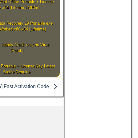
Word Office Portable + License
 x64 [Lifetime] MEGA
ta Recovery 19 Portable exe
orked x86-x64 [Lifetime]
 infinity Crack only no Virus
[Patch]
Portable + License Key Latest
Stable Genuine
] Fast Activation Code