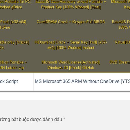
on Portable for PC
EaseUS Data Recovery wizard Portable +
Microsoft 
orked gDrive
Product Key [100% Worked] [Final]
Key
[Final] [x32-x64]
CorelDRAW Crack + Keygen Full MEGA
EaseUS Da
iaFire
100% W
able only [Stable]
HiDownload Crack + Serial Key [Full] (x32-
VirtualDJ
026
x64) [100% Worked] Instant
tion Portable +
Microsoft Word License[Activated]
DVB Dream 
64 Latest .zip
Windows 10 [Patch] GitHub
ck Script
MS Microsoft 365 ARM Without OneDrive [YTS
rường bắt buộc được đánh dấu
*