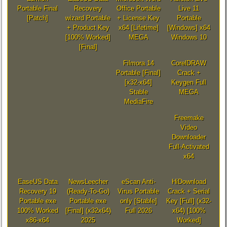
Portable Final
Recovery
Office Portable
Live 11
[Patch]
wizard Portable
+ License Key
Portable
+ Product Key
x64 [Lifetime]
[Windows] x64
[100% Worked]
MEGA
Windows 10
[Final]
Filmora 14
CorelDRAW
Portable [Final]
Crack +
[x32-x64]
Keygen Full
Stable
MEGA
MediaFire
Freemake
Video
Downloader
Full-Activated
x64
EaseUS Data
NewsLeecher
eScan Anti-
HiDownload
Recovery 19
(Ready-To-Go)
Virus Portable
Crack + Serial
Portable exe
Portable exe
only [Stable]
Key [Full] (x32-
100% Worked
[Final] (x32x64)
Full 2026
x64) [100%
x86-x64
2025
Worked]