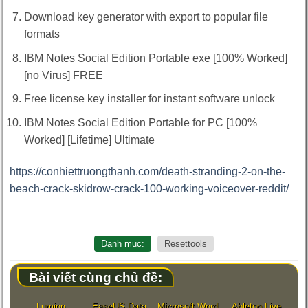
Download key generator with export to popular file
formats
IBM Notes Social Edition Portable exe [100% Worked]
[no Virus] FREE
Free license key installer for instant software unlock
IBM Notes Social Edition Portable for PC [100%
Worked] [Lifetime] Ultimate
https://conhiettruongthanh.com/death-stranding-2-on-the-
beach-crack-skidrow-crack-100-working-voiceover-reddit/
Danh mục:
Resettools
Bài viết cùng chủ đề:
Lumion
EaseUS Data
Microsoft Word
Ableton Live