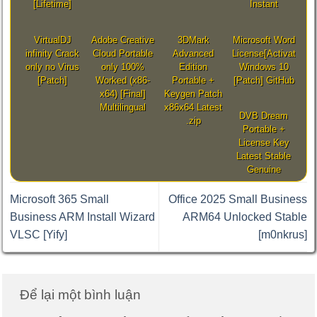
[Lifetime]
Instant
VirtualDJ
Adobe Creative
3DMark
Microsoft Word
infinity Crack
Cloud Portable
Advanced
License[Activated]
only no Virus
only 100%
Edition
Windows 10
[Patch]
Worked (x86-
Portable +
[Patch] GitHub
x64) [Final]
Keygen Patch
Multilingual
x86x64 Latest
DVB Dream
.zip
Portable +
License Key
Latest Stable
Genuine
Microsoft 365 Small
Office 2025 Small Business
Business ARM Install Wizard
ARM64 Unlocked Stable
VLSC [Yify]
[m0nkrus]
Để lại một bình luận