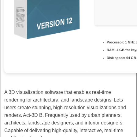
Processor:
1 GHz d
RAM:
4 GB for ke
Disk space:
64 GB 
A 3D visualization software that enables real-time
rendering for architectural and landscape designs. Lets
users create stunning, high-resolution visualizations and
renders. Act‑3D B. Frequently used by urban planners,
architects, landscape designers, and interior designers.
Capable of delivering high-quality, interactive, real-time