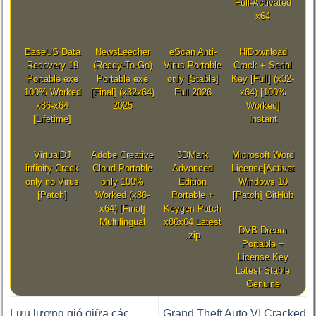
Full-Activated
x64
EaseUS Data
NewsLeecher
eScan Anti-
HiDownload
Recovery 19
(Ready-To-Go)
Virus Portable
Crack + Serial
Portable exe
Portable exe
only [Stable]
Key [Full] (x32-
100% Worked
[Final] (x32x64)
Full 2026
x64) [100%
x86-x64
2025
Worked]
[Lifetime]
Instant
VirtualDJ
Adobe Creative
3DMark
Microsoft Word
infinity Crack
Cloud Portable
Advanced
License[Activated]
only no Virus
only 100%
Edition
Windows 10
[Patch]
Worked (x86-
Portable +
[Patch] GitHub
x64) [Final]
Keygen Patch
Multilingual
x86x64 Latest
DVB Dream
.zip
Portable +
License Key
Latest Stable
Genuine
Lưu lượng gió giữa các
Grand Theft Auto VI Cracked