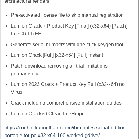
architectural renders.
Pre-activated license file to skip manual registration
Lumion Crack + Product Key [Final] (x32-x64) [Patch]
FileCR FREE
Generate serial numbers with one-click keygen tool
Lumion Crack [Full] [x32-x64] [Full] Instant
Patch download removing all trial limitations
permanently
Lumion 2023 Crack + Product Key Full (x32-x64) no
Virus
Crack including comprehensive installation guides
Lumion Cracked Clean FileHippo
https://conhiettruongthanh.com/ibm-notes-social-edition-
portable-for-pc-x32-x64-100-worked-gdrive/