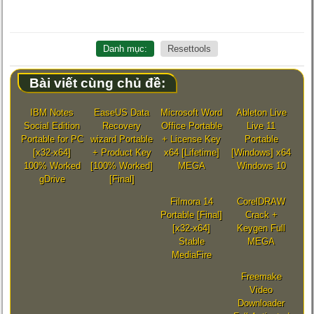
Danh mục:
Resettools
Bài viết cùng chủ đề:
IBM Notes
EaseUS Data
Microsoft Word
Ableton Live
Social Edition
Recovery
Office Portable
Live 11
Portable for PC
wizard Portable
+ License Key
Portable
[x32-x64]
+ Product Key
x64 [Lifetime]
[Windows] x64
100% Worked
[100% Worked]
MEGA
Windows 10
gDrive
[Final]
Filmora 14
CorelDRAW
Portable [Final]
Crack +
[x32-x64]
Keygen Full
Stable
MEGA
MediaFire
Freemake
Video
Downloader