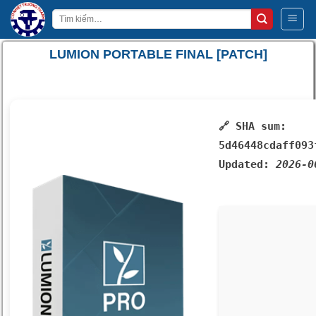
Bỏ
Tìm
qua
kiếm:
nội
LUMION PORTABLE FINAL [PATCH]
dung
🔗 SHA sum:
5d46448cdaff093
Updated:
2026-0