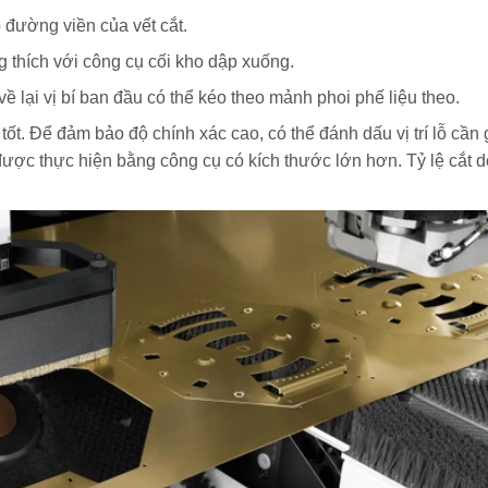
o đường viền của vết cắt.
g thích với công cụ cối kho dập xuống.
ề lại vị bí ban đầu có thể kéo theo mảnh phoi phế liệu theo.
 tốt. Để đảm bảo độ chính xác cao, có thể đánh dấu vị trí lỗ cầ
được thực hiện bằng công cụ có kích thước lớn hơn. Tỷ lệ cắt 