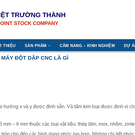
IỆT TRƯỜNG THÀNH
JOINT STOCK COMPANY
I THIỆU
SẢN PHẨM
CẨM NANG – KINH NGHIỆM
DỰ Á
MÁY ĐỘT DẬP CNC LÀ GÌ
eo hướng x và y được định sẵn. Và tấm kim loại được định vị chí
 mm – 6 mm thuộc các loại vật liệu: thép tấm, inox, nhôm, zin
nh tròn cho đến các hình dạng phức tạp hơn. Những chi tiết phức