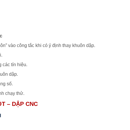
nc
n” vào công tắc khi có ý định thay khuôn dập.
i.
 các tín hiệu.
huôn dập.
ông số.
nh chạy thử.
ỘT – DẬP CNC
H