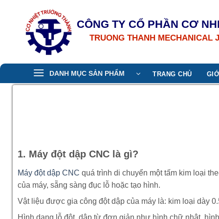
Bỏ
qua
CÔNG TY CỔ PHẦN CƠ NH
nội
TRUONG THANH MECHANICAL 
dung
DANH MỤC SẢN PHẨM
TRANG CHỦ
GIỚ
1. Máy đột dập CNC là gì?
Máy đột dập CNC
quá trình di chuyển một tấm kim loại th
của máy, sẵng sàng đục lỗ hoặc tạo hình.
Vật liệu được gia công đột dập của máy là: kim loại dày 0.5
Hình dạng lỗ đột, dập từ đơn giản như hình chữ nhật, hì