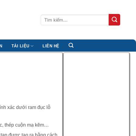
Tìm
kiếm:
N
TÀI LIỆU
LIÊN HỆ
nh xác dưới ram đục lỗ
tec, thép cuộn mạ kẽm…
 tạp được tạo ra bằng cách