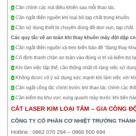
Cần chỉnh các nút điều khiển sau mỗi thao tác.
➤
Cần ngắt điện nguồn khi loại bỏ tạp chất trong khuôn.
➤
Cần sử dụng thiết bị chuyên dùng để dọn vụn, tạp chất.
➤
Các quy tắc về an toàn khi thay khuôn máy đột dập c
Cần ngắt điện nguồn và treo biển báo đề “đang thay khuô
➤
Cố định thanh chặn an toàn vào đúng vị trí và kiểm tra lạ
➤
Khi làm việc tập thể, cần thống nhất rõ ràng việc sử dụng
➤
Không được cố ý sử dụng sức mạnh khi làm việc với k
➤
Cần ngắt công tắc chính trước khi thao tác chỉnh các th
➤
Cần kiểm tra khu vực xung quanh máy trước khi tiến hà
➤
CẮT LASER KIM LOẠI TẤM – GIA CÔNG Đ
CÔNG TY CỔ PHẦN CƠ NHIỆT TRƯỜNG THÀN
Hotline : 0862 070 294 – 0966 500 694