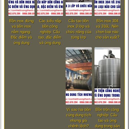
Bồn inox đứng
Các kiểu nắp
Cấu tạo bồn
Bồn inox 304
và bồn inox
bồn công
inox 3 lớp và
và 316L: Nên
nằm ngang:
nghiệp: Cấu
chức năng của
chọn loại nào
Đặc điểm và
tạo, đặc điểm
từng lớp
cho sản xuất?
ứng dụng
và ứng dụng
Vì sao hai bồn
Bồn trộn công
cùng dung tích
nghiệp: Cấu
nhưng giá
tạo và ứng
chênh lệch?
dụng trong sản