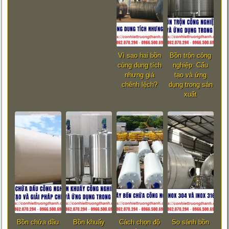
Vì sao hai bồn
Bồn trộn công
cùng dung tích
nghiệp: Cấu
nhưng giá
tạo và ứng
chênh lệch?
dụng trong sản
xuất
Bồn chứa dầu
Bồn khuấy
Cách chọn độ
So sánh bồn