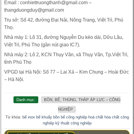
Email : conhiettruongthanh@gmail.com –
thangduongduy@gmail.com
Trụ sở: Số 42, đường Đại Nải, Nông Trang, Việt Trì, Phú
Thọ.
Nhà máy 1: Lô 31, đường Nguyễn Du kéo dài, Dữu Lâu,
Việt Trì, Phú Thọ (gần nút giao IC7).
Nhà máy 2: Lô 2, KCN Thụy Vân, xã Thụy Vân, Tp.Việt Trì,
tỉnh Phú Thọ
VPGD tại Hà Nội: Số 77 – Lai Xá – Kim Chung – Hoài Đức
– Hà Nội.
Danh mục:
BỒN, BỂ, THÙNG, THÁP ÁP LỰC – CÔNG
NGHIỆP
Từ khóa:
bể inox
bể khuấy
bồn bể
công nghiệp
hoá chất
hóa chất công
nghiệp
kỹ thuật công nghiệp