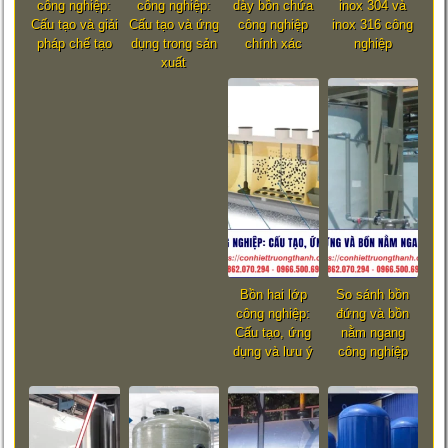
công nghiệp:
công nghiệp:
dày bồn chứa
inox 304 và
Cấu tạo và giải
Cấu tạo và ứng
công nghiệp
inox 316 công
pháp chế tạo
dụng trong sản
chính xác
nghiệp
xuất
Bồn hai lớp
So sánh bồn
công nghiệp:
đứng và bồn
Cấu tạo, ứng
nằm ngang
dụng và lưu ý
công nghiệp