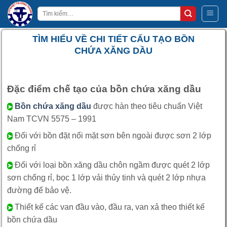
Bỏ
Tìm
qua
kiếm:
nội
TÌM HIỂU VỀ CHI TIẾT CẤU TẠO BỒN
dung
CHỨA XĂNG DẦU
Đặc điểm chế tạo của bồn chứa xăng dầu
Bồn chứa xăng dầu
được hàn theo tiêu chuẩn Việt
➤
Nam TCVN 5575 – 1991
Đối với bồn đặt nổi mặt sơn bên ngoài được sơn 2 lớp
➤
chống rỉ
Đối với loại bồn xăng dầu chôn ngầm được quét 2 lớp
➤
sơn chống rỉ, bọc 1 lớp vải thủy tinh và quét 2 lớp nhựa
đường để bảo vệ.
Thiết kế các van đầu vào, đầu ra, van xả theo thiết kế
➤
bồn chứa dầu