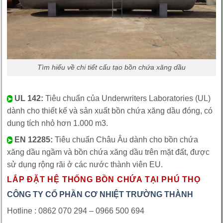
Tìm hiểu về chi tiết cấu tạo bồn chứa xăng dầu
UL 142:
Tiêu chuẩn của Underwriters Laboratories (UL)
➤
dành cho thiết kế và sản xuất bồn chứa xăng dầu đóng, có
dung tích nhỏ hơn 1.000 m3.
EN 12285:
Tiêu chuẩn Châu Âu dành cho bồn chứa
➤
xăng dầu ngầm và bồn chứa xăng dầu trên mặt đất, được
sử dụng rộng rãi ở các nước thành viên EU.
LẮP ĐẶT HỆ THỐNG BỒN CHỨA TẠI PHÚ THỌ
CÔNG TY CỔ PHẦN CƠ NHIỆT TRƯỜNG THÀNH
Hotline : 0862 070 294 – 0966 500 694