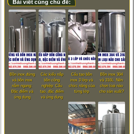
Bài viết cùng chủ đề:
Bồn inox đứng
Các kiểu nắp
Cấu tạo bồn
Bồn inox 304
và bồn inox
bồn công
inox 3 lớp và
và 316L: Nên
nằm ngang:
nghiệp: Cấu
chức năng của
chọn loại nào
Đặc điểm và
tạo, đặc điểm
từng lớp
cho sản xuất?
ứng dụng
và ứng dụng