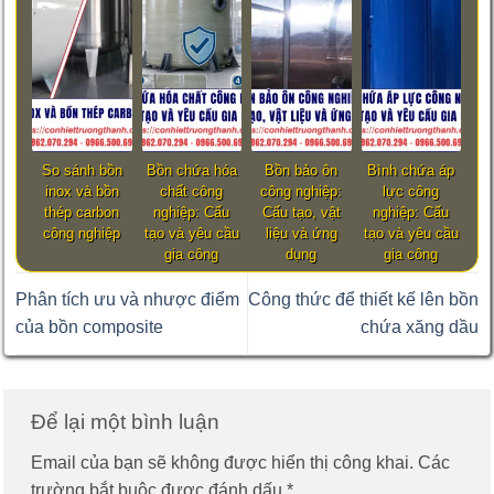
So sánh bồn
Bồn chứa hóa
Bồn bảo ôn
Bình chứa áp
inox và bồn
chất công
công nghiệp:
lực công
thép carbon
nghiệp: Cấu
Cấu tạo, vật
nghiệp: Cấu
công nghiệp
tạo và yêu cầu
liệu và ứng
tạo và yêu cầu
gia công
dụng
gia công
Phân tích ưu và nhược điểm
Công thức để thiết kế lên bồn
của bồn composite
chứa xăng dầu
Để lại một bình luận
Email của bạn sẽ không được hiển thị công khai.
Các
trường bắt buộc được đánh dấu
*