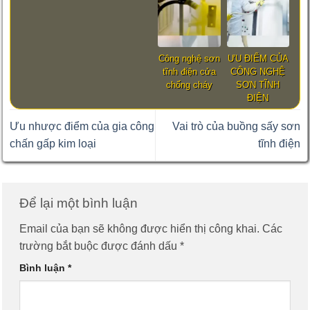
Công nghệ sơn
ƯU ĐIỂM CỦA
tĩnh điện cửa
CÔNG NGHỆ
chống cháy
SƠN TĨNH
ĐIỆN
Ưu nhược điểm của gia công
Vai trò của buồng sấy sơn
chấn gấp kim loại
tĩnh điện
Để lại một bình luận
Email của bạn sẽ không được hiển thị công khai.
Các
trường bắt buộc được đánh dấu
*
Bình luận
*