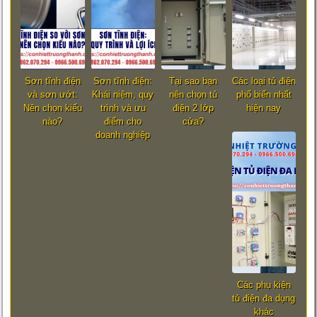
Sơn tĩnh điện
Sơn tĩnh điện:
Tại sao bạn
Các loại tủ điện
và sơn ướt:
Khái niệm, quy
nên chọn tủ
phổ biến nhất
Nên chọn kiểu
trình và ưu
điện 2 lớp
hiện nay
nào?
điểm cho
cửa?
doanh nghiệp
Các phụ kiện
tủ điện đa dụng
khác