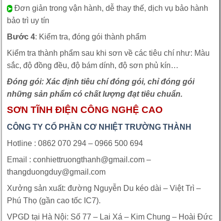
Đơn giản trong vận hành, dễ thay thế, dịch vụ bảo hành
➤
bảo trì uy tín
Bước 4
: Kiểm tra, đóng gói thành phẩm
Kiểm tra thành phẩm sau khi sơn về các tiêu chí như: Màu
sắc, độ đồng đều, độ bám dính, độ sơn phủ kín…
Đóng gói: Xác định tiêu chí đóng gói, chỉ đóng gói
những sản phẩm có chất lượng đạt tiêu chuẩn.
SƠN TĨNH ĐIỆN CÔNG NGHỆ CAO
CÔNG TY CỔ PHẦN CƠ NHIỆT TRƯỜNG THÀNH
Hotline : 0862 070 294 – 0966 500 694
Email : conhiettruongthanh@gmail.com –
thangduongduy@gmail.com
Xưởng sản xuất: đường Nguyễn Du kéo dài – Việt Trì –
Phú Thọ (gần cao tốc IC7).
VPGD tại Hà Nội: Số 77 – Lai Xá – Kim Chung – Hoài Đức