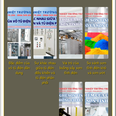
Đặc điểm của
Sự khác nhau
Vai trò của
So sánh sơn
vỏ tủ điện dân
giữa tủ điện
buồng sấy sơn
tĩnh điện khô
dụng
điều khiển và
tĩnh điện
và sơn ướt
tủ điện phân
phối