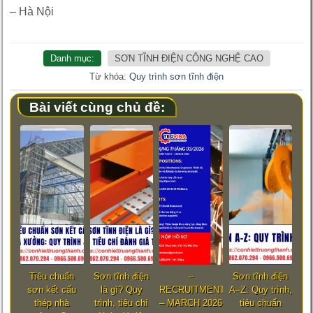
– Hà Nội
Danh mục:
SƠN TĨNH ĐIỆN CÔNG NGHỆ CAO
Từ khóa:
Quy trình sơn tĩnh điện
Bài viết cùng chủ đề:
Tiêu chuẩn
Sơn tĩnh điện
–
Sơn tĩnh điện
sơn kết cấu
là gì? Quy
RECRUITMENT
A–Z: Quy trình,
thép nhà
trình, tiêu chí
– MARCH 2026
tiêu chuẩn