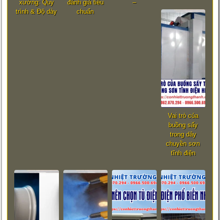
xưởng: Quy
đánh giá tiêu
–
trình & Độ dày
chuẩn
Vai trò của
buồng sấy
trong dây
chuyền sơn
tĩnh điện