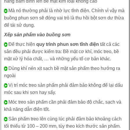
năng bám dính lên bề mặt kim loại không cao
Mà nó thường phải là nhờ lực tĩnh điện. Chính vì vậy mà
➤
buồng phun sơn sẽ đóng vai trò là thu hồi bột sơn dư thừa
để tái sử dụng.
Xếp sản phẩm vào buồng sơn
Để thực hiện
quy trình phun sơn tĩnh điện
tất cả các
➤
sản đều phải được kiểm tra: Bề mặt cơ khí, móc treo, bề
mặt xử lý hóa chất, … và những yếu tố cơ bản khác.
Dùng khí nén xịt sạch bề mặt sản phẩm theo hướng ra
➤
ngoài
Vị trí móc treo sản phẩm phải đảm bảo không để lại dấu
➤
móc sau khi sơn hay sấy.
Móc treo sản phẩm cần phải đảm bảo độ chắc, sạch và
➤
khả năng dẫn điện tốt.
Sản phẩm treo lên cùng lúc phải đảm bảo khoảng cách
➤
tối thiểu từ 100 – 200 mm, tùy theo kích thước sản phẩm.