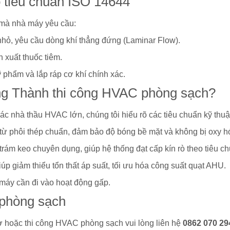
o tiêu chuẩn ISO 14644
 mà nhà máy yêu cầu:
nhỏ, yêu cầu dòng khí thẳng đứng (Laminar Flow).
n xuất thuốc tiêm.
phẩm và lắp ráp cơ khí chính xác.
ng Thành thi công HVAC phòng sạch?
các nhà thầu HVAC lớn, chúng tôi hiểu rõ các tiêu chuẩn kỹ thuậ
từ phôi thép chuẩn, đảm bảo độ bóng bề mặt và không bị oxy h
ám keo chuyên dụng, giúp hệ thống đạt cấp kín rò theo tiêu ch
iúp giảm thiểu tổn thất áp suất, tối ưu hóa công suất quạt AHU.
máy cần đi vào hoạt động gấp.
g phòng sạch
trợ hoặc thi công HVAC phòng sạch vui lòng liên hệ
0862 070 29