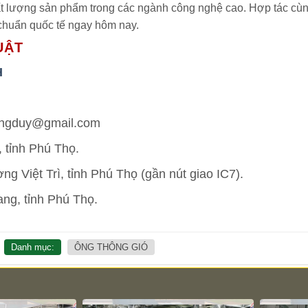
hất lượng sản phẩm trong các ngành công nghệ cao. Hợp tác cù
 chuẩn quốc tế ngay hôm nay.
UẬT
H
uongduy@gmail.com
 tỉnh Phú Thọ.
 Việt Trì, tỉnh Phú Thọ (gần nút giao IC7).
ng, tỉnh Phú Thọ.
Danh mục:
ÔNG THÔNG GIÓ