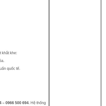
t khắt khe:
óa.
uẩn quốc tế.
4 – 0966 500 694
. Hệ thống