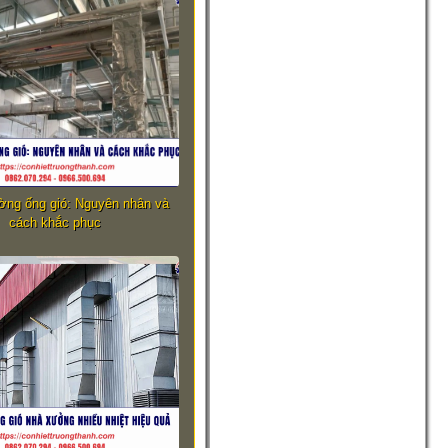
ờng ống gió: Nguyên nhân và
cách khắc phục