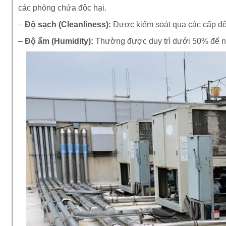
các phòng chứa độc hại.
–
Độ sạch (Cleanliness):
Được kiểm soát qua các cấp độ 
–
Độ ẩm (Humidity):
Thường được duy trì dưới 50% để ngă