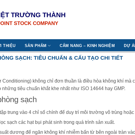
IỆT TRƯỜNG THÀNH
JOINT STOCK COMPANY
I THIỆU
SẢN PHẨM
CẨM NANG – KINH NGHIỆM
DỰ Á
ÒNG SẠCH: TIÊU CHUẨN & CẤU TẠO CHI TIẾT
ir Conditioning) không chỉ đơn thuần là điều hòa không khí mà cò
heo những tiêu chuẩn khắt khe nhất như ISO 14644 hay GMP.
 phòng sạch
 trung vào 4 chỉ số chính để duy trì môi trường vô trùng hoặc
ọc sạch các hạt bụi phát sinh trong quá trình sản xuất.
 suất dương để ngăn không khí nhiễm bẩn từ bên ngoài tràn vào