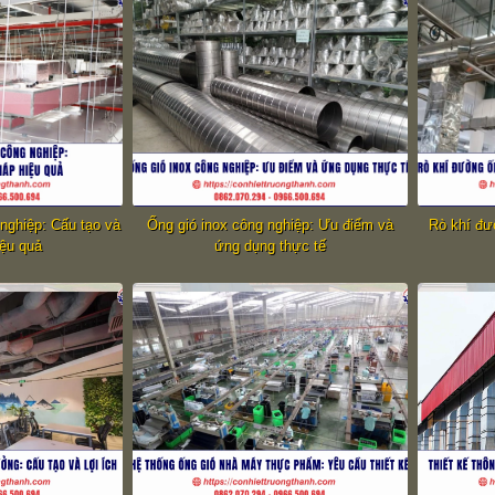
 nghiệp: Cấu tạo và
Ống gió inox công nghiệp: Ưu điểm và
Rò khí đư
iệu quả
ứng dụng thực tế