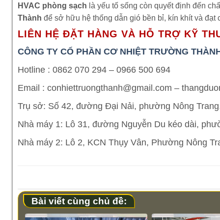
HVAC phòng sạch
là yếu tố sống còn quyết định đến c
Thành
để sở hữu hệ thống dẫn gió bền bỉ, kín khít và đạt
LIÊN HỆ ĐẶT HÀNG VÀ HỖ TRỢ KỸ TH
CÔNG TY CỔ PHẦN CƠ NHIỆT TRƯỜNG THÀN
Hotline : 0862 070 294 – 0966 500 694
Email : conhiettruongthanh@gmail.com – thangd
Trụ sở: Số 42, đường Đại Nải, phường Nông Trang,
Nhà máy 1: Lô 31, đường Nguyễn Du kéo dài, phường
Nhà máy 2: Lô 2, KCN Thụy Vân, Phường Nông Tra
Bài viết cùng chủ đề: