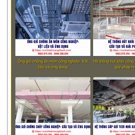
Ống gió chống ăn mòn công nghiệp: Vật
Hệ thống hút khói công
liệu và ứng dụng
giải pháp h