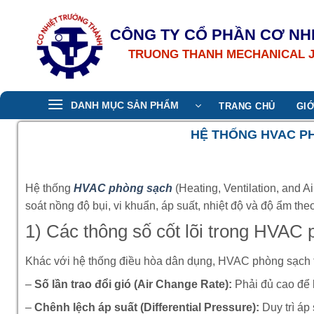
Bỏ
qua
CÔNG TY CỔ PHẦN CƠ NH
nội
TRUONG THANH MECHANICAL 
dung
DANH MỤC SẢN PHẨM
TRANG CHỦ
GIỚ
HỆ THỐNG HVAC PH
Hệ thống
HVAC phòng sạch
(Heating, Ventilation, and A
soát nồng độ bụi, vi khuẩn, áp suất, nhiệt độ và độ ẩm t
1) Các thông số cốt lõi trong HVAC
Khác với hệ thống điều hòa dân dụng, HVAC phòng sạch tập
–
Số lần trao đổi gió (Air Change Rate):
Phải đủ cao để l
–
Chênh lệch áp suất (Differential Pressure):
Duy trì áp