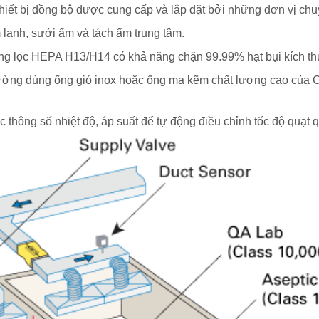
hiết bị đồng bộ được cung cấp và lắp đặt bởi những đơn vị ch
àm lạnh, sưởi ấm và tách ẩm trung tâm.
àng lọc HEPA H13/H14 có khả năng chặn 99.99% hạt bụi kích th
, thường dùng ống gió inox hoặc ống mạ kẽm chất lượng cao củ
c thông số nhiệt độ, áp suất để tự động điều chỉnh tốc độ quạt q