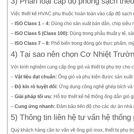
3) Phân loại cấp độ phòng sạch the
Việc thiết kế HVAC phụ thuộc hoàn toàn vào cấp độ sạch
–
ISO Class 1 – 4:
Dùng cho sản xuất bán dẫn, chip siêu 
–
ISO Class 5 (Class 100):
Dùng trong phẫu thuật y tế, sả
–
ISO Class 7 – 8:
Phổ biến trong đóng gói thực phẩm, mỹ 
4) Tại sao nên chọn Cơ Nhiệt Trườ
Với kinh nghiệm cung cấp ống gió và thiết bị phụ trợ cho 
–
Vật liệu đạt chuẩn:
Ống gió và phụ kiện được sản xuất 
–
Độ kín rò tuyệt đối:
Ứng dụng công nghệ ghép bích và tr
–
Giải pháp tối ưu:
Hỗ trợ thiết kế hệ thống ống dẫn gió g
–
Cung ứng nhanh:
Đảm bảo tiến độ cho các dự án nhà 
5) Thông tin liên hệ tư vấn hệ thốn
Quý khách hàng cần tư vấn về ống gió inox, thiết bị phụ 