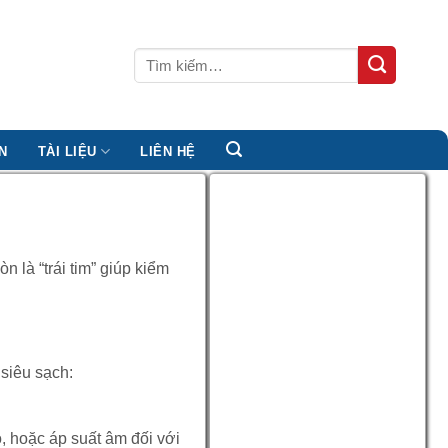
Tìm
kiếm:
N
TÀI LIỆU
LIÊN HỆ
n là “trái tim” giúp kiểm
 siêu sạch:
, hoặc áp suất âm đối với