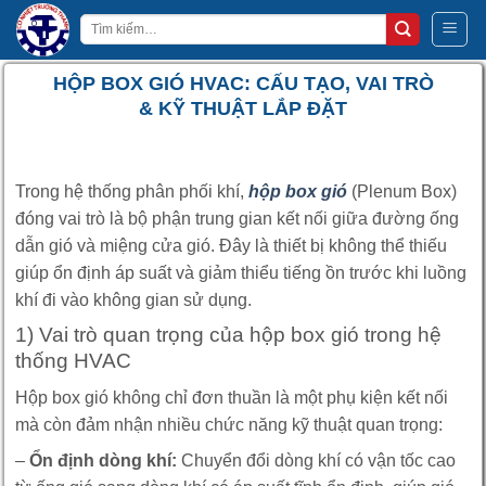
Bỏ
Tìm
qua
kiếm:
nội
HỘP BOX GIÓ HVAC: CẤU TẠO, VAI TRÒ
dung
& KỸ THUẬT LẮP ĐẶT
Trong hệ thống phân phối khí,
hộp box gió
(Plenum Box)
đóng vai trò là bộ phận trung gian kết nối giữa đường ống
dẫn gió và miệng cửa gió. Đây là thiết bị không thể thiếu
giúp ổn định áp suất và giảm thiểu tiếng ồn trước khi luồng
khí đi vào không gian sử dụng.
1) Vai trò quan trọng của hộp box gió trong hệ
thống HVAC
Hộp box gió không chỉ đơn thuần là một phụ kiện kết nối
mà còn đảm nhận nhiều chức năng kỹ thuật quan trọng:
–
Ổn định dòng khí:
Chuyển đổi dòng khí có vận tốc cao