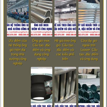
Ưu điểm của
Ống gió inox:
Hệ giá treo ống
Cửa lấy gió
hệ thống ống
Cấu tạo, đặc
gió: Cấu tạo,
ngoài trời
gió hiện đại
điểm và ứng
đặc điểm và
Louver: Cấu
trong nhà
dụng công
các kiểu phổ
tạo, đặc điểm
xưởng công
nghiệp
biến
và ứng dụng
nghiệp