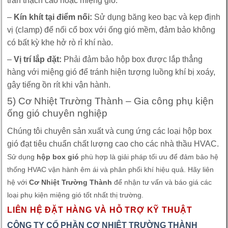
trần thạch cao hoặc miệng gió.
–
Kín khít tại điểm nối:
Sử dụng băng keo bạc và kẹp định
vị (clamp) để nối cổ box với ống gió mềm, đảm bảo không
có bất kỳ khe hở rò rỉ khí nào.
–
Vị trí lắp đặt:
Phải đảm bảo hộp box được lắp thẳng
hàng với miệng gió để tránh hiện tượng luồng khí bị xoáy,
gây tiếng ồn rít khi vận hành.
5) Cơ Nhiệt Trường Thành – Gia công phụ kiện
ống gió chuyên nghiệp
Chúng tôi chuyên sản xuất và cung ứng các loại hộp box
gió đạt tiêu chuẩn chất lượng cao cho các nhà thầu HVAC.
Sử dụng
hộp box gió
phù hợp là giải pháp tối ưu để đảm bảo hệ
thống HVAC vận hành êm ái và phân phối khí hiệu quả. Hãy liên
hệ với
Cơ Nhiệt Trường Thành
để nhận tư vấn và báo giá các
loại phụ kiện miệng gió tốt nhất thị trường.
LIÊN HỆ ĐẶT HÀNG VÀ HỖ TRỢ KỸ THUẬT
CÔNG TY CỔ PHẦN CƠ NHIỆT TRƯỜNG THÀNH