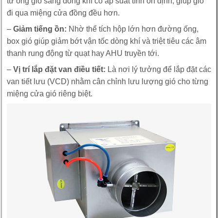
từ ống gió sang dòng khí có áp suất tĩnh ổn định, giúp gió
đi qua miệng cửa đồng đều hơn.
–
Giảm tiếng ồn:
Nhờ thể tích hộp lớn hơn đường ống,
box gió giúp giảm bớt vận tốc dòng khí và triệt tiêu các âm
thanh rung động từ quạt hay AHU truyền tới.
–
Vị trí lắp đặt van điều tiết:
Là nơi lý tưởng để lắp đặt các
van tiết lưu (VCD) nhằm cân chỉnh lưu lượng gió cho từng
miệng cửa gió riêng biệt.