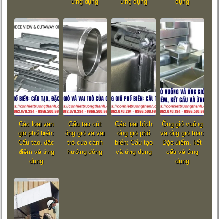
ứng dụng
ứng dụng
dụng
Các loại van
Cấu tạo cút
Các loại bích
Ống gió vuông
gió phổ biến:
ống gió và vai
ống gió phổ
và ống gió tròn:
Cấu tạo, đặc
trò của cánh
biến: Cấu tạo
Đặc điểm, kết
điểm và ứng
hướng dòng
và ứng dụng
cấu và ứng
dụng
dụng