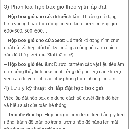
3) Phân loại hộp box gió theo vị trí lắp đặt
–
Hộp box gió cho cửa khuếch tán:
Thường có dạng
hình vuông hoặc tròn đồng bộ với kích thước miệng gió
600×600, 500×500…
–
Hộp box gió cho cửa Slot:
Có thiết kế dạng hình chữ
nhật dài và hẹp, đòi hỏi kỹ thuật gia công bẻ cạnh chính
xác để khớp với khe Slot thẩm mỹ.
–
Hộp box gió tiêu âm:
Được lót thêm các vật liệu tiêu âm
như bông thủy tinh hoặc mút trứng để phục vụ các khu vực
yêu cầu độ yên tĩnh cao như phòng họp, phòng thu âm.
4) Lưu ý kỹ thuật khi lắp đặt hộp box gió
Việc lắp đặt hộp box gió đúng cách sẽ quyết định độ bền
và hiệu suất của toàn hệ thống:
–
Treo đỡ độc lập:
Hộp box gió nên được treo bằng ty treo
riêng, tránh để toàn bộ trọng lượng hộp đè nặng lên mặt