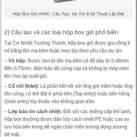
Hộp Box Gió HVAC: Cấu Tạo, Vai Trò & Kỹ Thuật Lắp Đặt
2) Cấu tạo và các loại hộp box gió phổ biến
Tại Cơ Nhiệt Trường Thành, hộp box gió được gia công tỉ
mỉ bằng tôn mạ kẽm hoặc inox tùy theo yêu cầu dự án:
–
Vỏ hộp:
Được làm từ tôn mạ kẽm có độ dày từ 0.48mm
đến 0.75mm, đảm bảo độ cứng cáp và không bị móp méo
khi chịu áp suất gió.
–
Cổ nối (Inlet):
Là phần kết nối với ống gió mềm hoặc ống
tôn cứng, có thể đặt ở phía trên (Top entry) hoặc bên hông
(Side entry) tùy thuộc vào không gian trần.
–
Lớp bảo ôn cách nhiệt:
Đối với các miệng cấp khí lạnh,
hộp box thường được dán lớp cách nhiệt PE hoặc cao su
lưu hóa bên trong để ngăn chặn hiện tượng đọng sương
bề mặt.