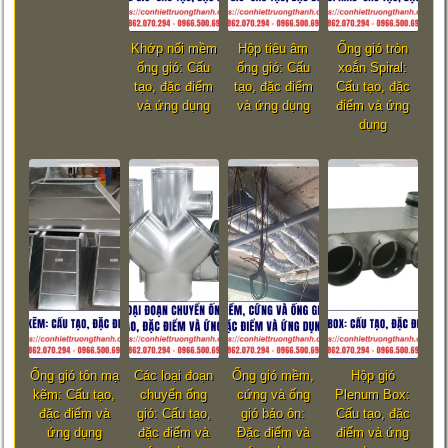
Khớp nối mềm
Hộp tiêu âm
Ống gió tròn
ống gió: Cấu
ống gió: Cấu
xoắn Spiral:
tạo, đặc điểm
tạo, đặc điểm
Cấu tạo, đặc
và ứng dụng
và ứng dụng
điểm và ứng
dụng
Ống gió tôn mạ
Các loại đoạn
Ống gió mềm,
Hộp gió
kẽm: Cấu tạo,
chuyển ống
cứng và ống
Plenum Box:
đặc điểm và
gió: Cấu tạo,
gió bảo ôn:
Cấu tạo, đặc
ứng dụng
đặc điểm và
Đặc điểm và
điểm và ứng