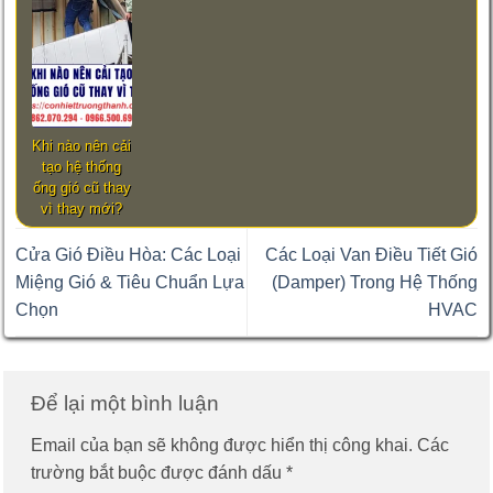
Khi nào nên cải
tạo hệ thống
ống gió cũ thay
vì thay mới?
Cửa Gió Điều Hòa: Các Loại
Các Loại Van Điều Tiết Gió
Miệng Gió & Tiêu Chuẩn Lựa
(Damper) Trong Hệ Thống
Chọn
HVAC
Để lại một bình luận
Email của bạn sẽ không được hiển thị công khai.
Các
trường bắt buộc được đánh dấu
*