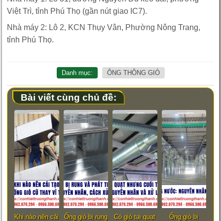
Việt Trì, tỉnh Phú Thọ (gần nút giao IC7).
Nhà máy 2: Lô 2, KCN Thụy Vân, Phường Nông Trang,
tỉnh Phú Thọ.
Danh mục:
ÔNG THÔNG GIÓ
Bài viết cùng chủ đề:
Khi nào nên cải
Ống gió bị rung
Có gió tại quạt
Ống gió bị