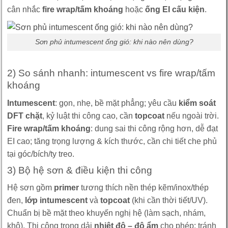
cân nhắc
fire wrap/tấm khoáng
hoặc
ống EI cấu kiện
.
Sơn phủ intumescent ống gió: khi nào nên dùng?
2) So sánh nhanh: intumescent vs fire wrap/tấm
khoáng
Intumescent
: gọn, nhẹ, bề mặt phẳng; yêu cầu
kiểm soát
DFT chặt
, kỷ luật thi công cao, cần
topcoat
nếu ngoài trời.
Fire wrap/tấm khoáng
: dung sai thi công rộng hơn, dễ đạt
EI cao; tăng trọng lượng & kích thước, cần chi tiết che phủ
tại góc/bích/ty treo.
3) Bộ hệ sơn & điều kiện thi công
Hệ sơn gồm
primer
tương thích nền thép kẽm/inox/thép
đen,
lớp intumescent
và
topcoat
(khi cần thời tiết/UV).
Chuẩn bị bề mặt theo khuyến nghị hệ (làm sạch, nhám,
khô). Thi công trong dải
nhiệt độ – độ ẩm
cho phép; tránh