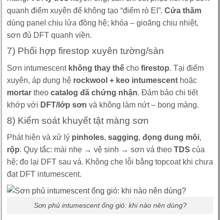
quanh điểm xuyên để không tạo “điểm rò EI”.
Cửa thăm
dùng panel chịu lửa đồng hệ; khóa – gioăng chịu nhiệt,
sơn đủ DFT quanh viền.
7) Phối hợp firestop xuyên tường/sàn
Sơn intumescent
không thay thế
cho
firestop
. Tại điểm
xuyên, áp dụng hệ
rockwool + keo intumescent
hoặc
mortar
theo
catalog đã chứng nhận
. Đảm bảo chi tiết
khớp với
DFT/lớp sơn
và không làm nứt – bong màng.
8) Kiểm soát khuyết tật màng sơn
Phát hiện và xử lý
pinholes
,
sagging
,
đọng dung môi
,
rộp
. Quy tắc: mài nhẹ → vệ sinh → sơn vá theo
TDS
của
hệ; đo lại DFT sau vá. Không che lỗi bằng topcoat khi chưa
đạt DFT intumescent.
Sơn phủ intumescent ống gió: khi nào nên dùng?