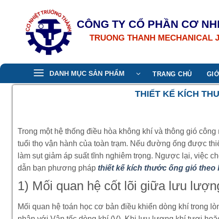
Bỏ
qua
CÔNG TY CỔ PHẦN CƠ NH
nội
TRUONG THANH MECHANICAL 
dung
DANH MỤC SẢN PHẨM
TRANG CHỦ
GIỚ
THIẾT KẾ KÍCH T
Trong một hệ thống điều hòa không khí và thông gió công n
tuổi thọ vận hành của toàn trạm. Nếu đường ống được thiết 
làm sụt giảm áp suất tĩnh nghiêm trọng. Ngược lại, việc ch
dẫn bạn phương pháp
thiết kế kích thước ống gió theo
1) Mối quan hệ cốt lõi giữa lưu lượng
Mối quan hệ toán học cơ bản điều khiển dòng khí trong lò
nhân với Vận tốc dòng khí (V). Khi lưu lượng khí tươi hoặc