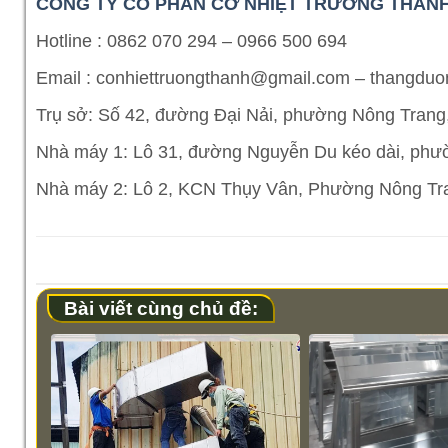
CÔNG TY CỔ PHẦN CƠ NHIỆT TRƯỜNG THÀN
Hotline : 0862 070 294 – 0966 500 694
Email : conhiettruongthanh@gmail.com – thangd
Trụ sở: Số 42, đường Đại Nải, phường Nông Trang,
Nhà máy 1: Lô 31, đường Nguyễn Du kéo dài, phường
Nhà máy 2: Lô 2, KCN Thụy Vân, Phường Nông Tra
Bài viết cùng chủ đề: