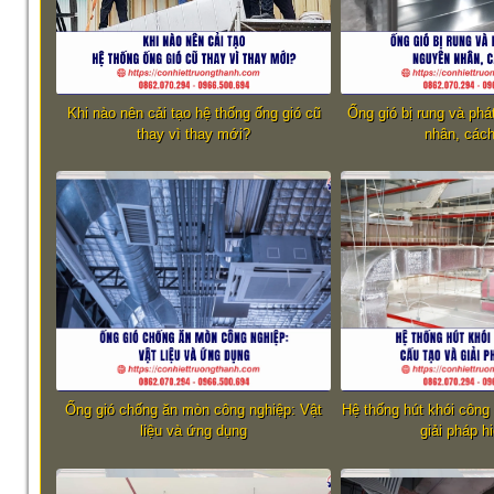
Khi nào nên cải tạo hệ thống ống gió cũ
Ống gió bị rung và phá
thay vì thay mới?
nhân, cách
Ống gió chống ăn mòn công nghiệp: Vật
Hệ thống hút khói công
liệu và ứng dụng
giải pháp h