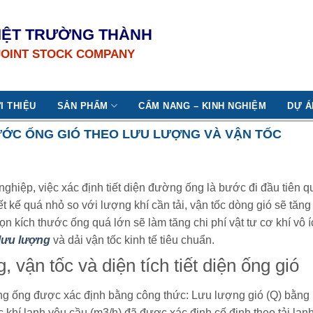
IỆT TRƯỜNG THÀNH
JOINT STOCK COMPANY
I THIỆU
SẢN PHẨM
CẨM NANG – KINH NGHIỆM
DỰ Á
HƯỚC ỐNG GIÓ THEO LƯU LƯỢNG VÀ VẬN TỐC
ghiệp, việc xác định tiết diện đường ống là bước đi đầu tiên q
kế quá nhỏ so với lượng khí cần tải, vận tốc dòng gió sẽ tăng vọ
ọn kích thước ống quá lớn sẽ làm tăng chi phí vật tư cơ khí vô 
 lưu lượng
và dải vận tốc kinh tế tiêu chuẩn.
, vận tốc và diện tích tiết diện ống gió
ng ống được xác định bằng công thức: Lưu lượng gió (Q) bằng Di
 khí lạnh yêu cầu (m3/h) đã được xác định cố định theo tải lạnh 