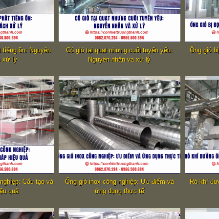
t tiếng ồn: Nguyên
Có gió tại quạt nhưng cuối tuyến yếu:
Ống gió b
 xử lý
Nguyên nhân và xử lý
 nghiệp: Cấu tạo và
Ống gió inox công nghiệp: Ưu điểm và
Rò khí đư
iệu quả
ứng dụng thực tế