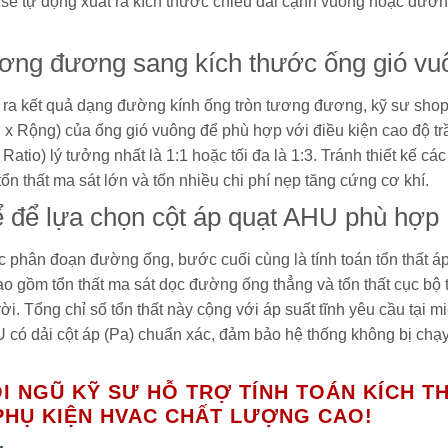
 sẽ tự động xuất ra kích thước chiều dài cạnh vuông hoặc đườn
ương đương sang kích thước ống gió vu
 ra kết quả dạng đường kính ống tròn tương đương, kỹ sư shop
 x Rộng) của ống gió vuông để phù hợp với điều kiện cao độ tr
Ratio) lý tưởng nhất là 1:1 hoặc tối đa là 1:3. Tránh thiết kế cá
tổn thất ma sát lớn và tốn nhiều chi phí nẹp tăng cứng cơ khí.
thể để lựa chọn cột áp quạt AHU phù hợp
c phân đoạn đường ống, bước cuối cùng là tính toán tổn thất áp 
 bao gồm tổn thất ma sát dọc đường ống thẳng và tổn thất cục bộ
ời. Tổng chỉ số tổn thất này cộng với áp suất tĩnh yêu cầu tại m
có dải cột áp (Pa) chuẩn xác, đảm bảo hệ thống không bị chạy 
I NGŨ KỸ SƯ HỖ TRỢ TÍNH TOÁN KÍCH 
PHỤ KIỆN HVAC CHẤT LƯỢNG CAO!