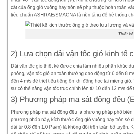
cắt của ống gió vuông hay tròn sẽ phụ thuộc hoàn toàn vào
tiêu chuẩn ASHRAE/SMACNA là nền tảng để hệ thống chạy
Thiết kế
2) Lựa chọn dải vận tốc gió kinh tế 
Dải vận tốc gió thiết kế được chia làm nhiều phân khúc dự
phòng, vận tốc gió an toàn thường dao động từ 6 đến 8 m/
đến 4 m/s để triệt tiêu tiếng ồn khí động học tại miệng g
sư có thể nâng vận tốc trục chính lên từ 10 đến 12 m/s để t
3) Phương pháp ma sát đồng đều (Eq
Phương pháp ma sát đồng đều là phương pháp phổ biến n
phương pháp này, kích thước ống gió vuông hay tròn sẽ đư
dải từ 0.8 đến 1.0 Pa/m) là không đổi trên toàn bộ tuyến