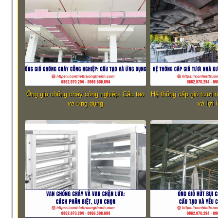
Ống gió chống cháy công nghiệp: Cấu tạo
Hệ thống cấp gió tươi 
và ứng dụng
và lợi 