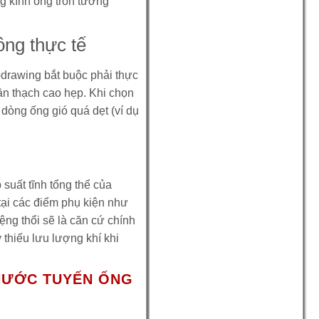
g kính ống tròn tương
ông thực tế
drawing bắt buộc phải thực
ần thạch cao hẹp. Khi chọn
c dòng ống gió quá dẹt (ví dụ
suất tĩnh tổng thể của
 tại các điểm phụ kiện như
iệng thổi sẽ là căn cứ chính
thiếu lưu lượng khí khi
THƯỚC TUYẾN ỐNG