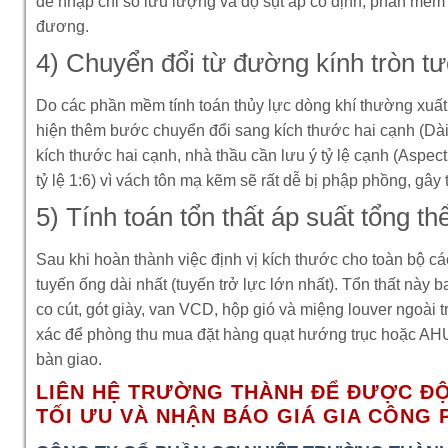
để nhập chỉ số lưu lượng và độ sụt áp cố định, phần mềm
đương.
4) Chuyển đổi từ đường kính tròn t
Do các phần mềm tính toán thủy lực dòng khí thường xuất
hiện thêm bước chuyển đổi sang kích thước hai cạnh (Dài
kích thước hai cạnh, nhà thầu cần lưu ý tỷ lệ cạnh (Aspect 
tỷ lệ 1:6) vì vách tôn mạ kẽm sẽ rất dễ bị phập phồng, gây 
5) Tính toán tổn thất áp suất tổng 
Sau khi hoàn thành việc định vị kích thước cho toàn bộ cá
tuyến ống dài nhất (tuyến trở lực lớn nhất). Tổn thất này
co cút, gót giày, van VCD, hộp gió và miệng louver ngoài tr
xác để phòng thu mua đặt hàng quạt hướng trục hoặc AHU 
bàn giao.
LIÊN HỆ TRƯỜNG THÀNH ĐỂ ĐƯỢC ĐỘ
TỐI ƯU VÀ NHẬN BÁO GIÁ GIA CÔNG 