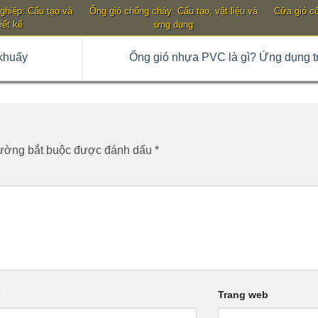
nghiệp: Cấu tạo và
Ống gió chống cháy: Cấu tạo, vật liệu và
Cửa gió cô
iết kế
ứng dụng
 khuấy
Ống gió nhựa PVC là gì? Ứng dụng t
rường bắt buộc được đánh dấu
*
*
Trang web