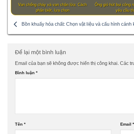
Van chống cháy và van chặn lửa: Cách
Ống gió hút bụi công 
phân biệt, lựa chọn
yêu cầu th
Bồn khuấy hóa chất: Chọn vật liệu và cấu hình cánh
Để lại một bình luận
Email của bạn sẽ không được hiển thị công khai.
Các t
Bình luận
*
Tên
*
Email