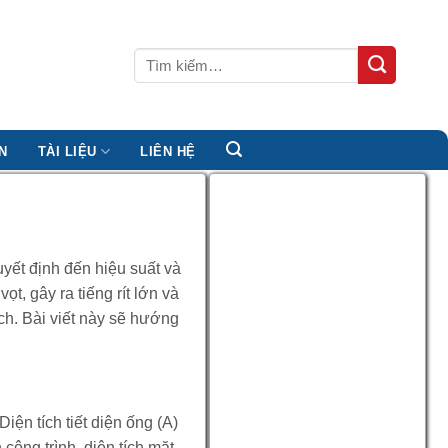
Tìm
kiếm:
N
TÀI LIỆU
LIÊN HỆ
uyết định đến hiệu suất và
t, gây ra tiếng rít lớn và
ích. Bài viết này sẽ hướng
ện tích tiết diện ống (A)
công trình, diện tích mặt