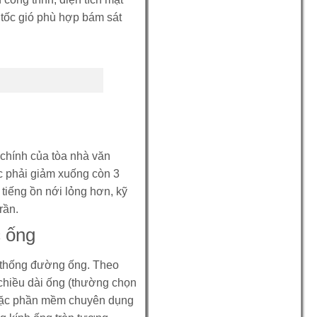
 tốc gió phù hợp bám sát
 chính của tòa nhà văn
c phải giảm xuống còn 3
 tiếng ồn nới lỏng hơn, kỹ
rần.
c ống
 thống đường ống. Theo
 chiều dài ống (thường chọn
 hoặc phần mềm chuyên dụng