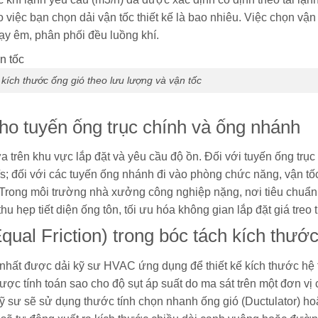
 việc bạn chọn dải vận tốc thiết kế là bao nhiêu. Việc chọn vận
 êm, phân phối đều luồng khí.
 kích thước ống gió theo lưu lượng và vận tốc
cho tuyến ống trục chính và ống nhánh
a trên khu vực lắp đặt và yêu cầu độ ồn. Đối với tuyến ống trục
s; đối với các tuyến ống nhánh đi vào phòng chức năng, vận tố
ió. Trong môi trường nhà xưởng công nghiệp nặng, nơi tiêu chuẩn
hu hẹp tiết diện ống tôn, tối ưu hóa không gian lắp đặt giá treo t
ual Friction) trong bóc tách kích thướ
hất được dải kỹ sư HVAC ứng dụng để thiết kế kích thước hệ
ợc tính toán sao cho độ sụt áp suất do ma sát trên một đơn vị
. Kỹ sư sẽ sử dụng thước tính chọn nhanh ống gió (Ductulator)