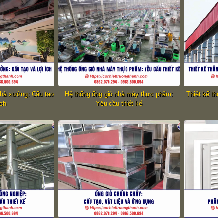
nhà xưởng: Cấu tạo
Hệ thống ống gió nhà máy thực phẩm:
Thiết kế t
ích
Yêu cầu thiết kế