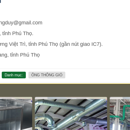
H
uongduy@gmail.com
 tỉnh Phú Thọ.
 Việt Trì, tỉnh Phú Thọ (gần nút giao IC7).
ng, tỉnh Phú Thọ
Danh mục:
ÔNG THÔNG GIÓ