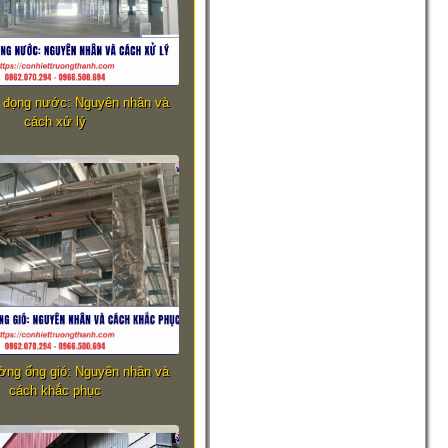
ị đọng nước: Nguyên nhân và
cách xử lý
ờng ống gió: Nguyên nhân và
cách khắc phục