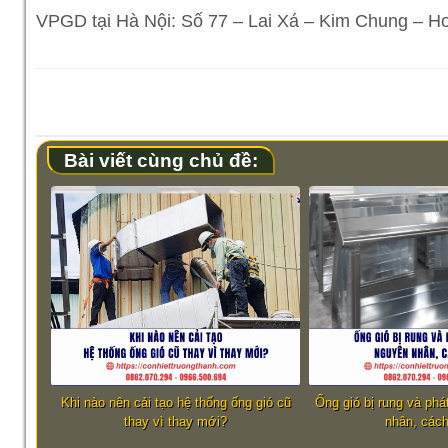
VPGD tại Hà Nội: Số 77 – Lai Xá – Kim Chung – H
Bài viết cùng chủ đề:
Khi nào nên cải tạo hệ thống ống gió cũ
Ống gió bị rung và phá
thay vì thay mới?
nhân, cách