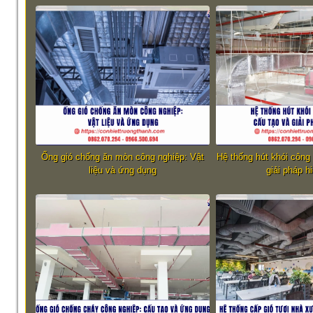
Ống gió chống ăn mòn công nghiệp: Vật
Hệ thống hút khói công
liệu và ứng dụng
giải pháp h