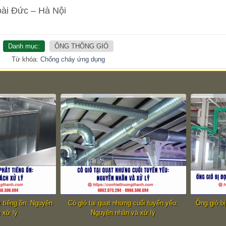
oài Đức – Hà Nội
Danh mục:
ÔNG THÔNG GIÓ
Từ khóa:
Chống cháy
ứng dụng
t tiếng ồn: Nguyên
Có gió tại quạt nhưng cuối tuyến yếu:
Ống gió b
 xử lý
Nguyên nhân và xử lý