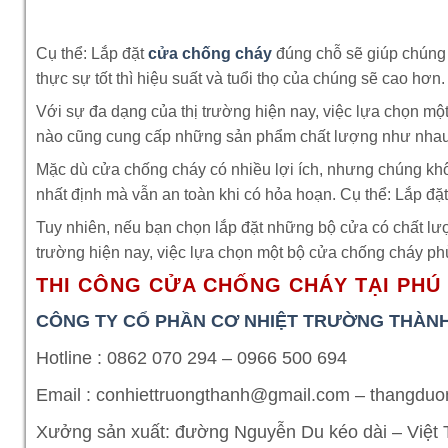
Cụ thể: Lắp đặt
cửa chống cháy
đúng chỗ sẽ giúp chúng 
thực sự tốt thì hiệu suất và tuổi thọ của chúng sẽ cao hơn.
Với sự đa dạng của thị trường hiện nay, việc lựa chọn mộ
nào cũng cung cấp những sản phẩm chất lượng như nhau
Mặc dù cửa chống cháy có nhiều lợi ích, nhưng chúng không 
nhất định mà vẫn an toàn khi có hỏa hoạn. Cụ thể: Lắp đ
Tuy nhiên, nếu bạn chọn lắp đặt những bộ cửa có chất lượn
trường hiện nay, việc lựa chọn một bộ cửa chống cháy phù
THI CÔNG CỬA CHỐNG CHÁY TẠI PHÚ
CÔNG TY CỔ PHẦN CƠ NHIỆT TRƯỜNG THÀN
Hotline :
0862 070 294 – 0966
500 694
Email : conhiettruongthanh@gmail.com – thangd
Xưởng sản xuất: đường Nguyễn Du kéo dài – Việt Tr