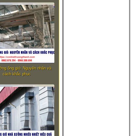
ờng ống gió: Nguyên nhân và
cách khắc phục