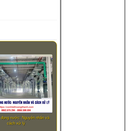
ị đọng nước: Nguyên nhân và
cách xử lý