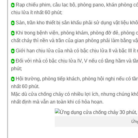
Rạp chiếu phim, câu lạc bộ, phòng pano, khán phòng có 
➤
chịu lửa ít nhất 60 phút;
Sàn, trần kho thiết bị sân khấu phải sử dụng vật liệu khô
➤
Khi trong bệnh viện, phòng khám, phòng đỡ đẻ, phòng c
➤
chất cháy thì nền và trần của gian phòng phải làm bằng vậ
Giới hạn chịu lửa của nhà có bậc chịu lửa II và bậc III ít 
➤
Đối với nhà có bậc chịu lửa IV, V nếu có tầng hầm và tầng
➤
phút;
Hội trường, phòng tiếp khách, phòng hội nghị nếu có tần
➤
nhất 60 phút.
Mặc dù cửa chống cháy có nhiều lợi ích, nhưng chúng không 
nhất định mà vẫn an toàn khi có hỏa hoạn.
Ứng