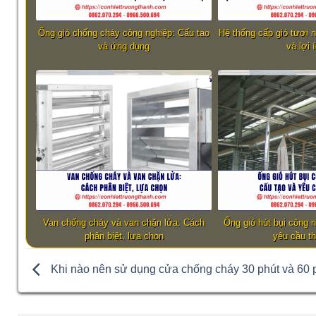
Ống gió chống cháy công nghiệp: Cấu tạo
Hệ thống cấp gió tươi 
và ứng dụng
và lợi 
Van chống cháy và van chặn lửa: Cách
Ống gió hút bụi công 
phân biệt, lựa chọn
yêu cầu th
Khi nào nên sử dụng cửa chống cháy 30 phút và 60 