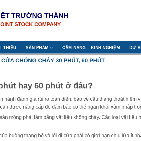
IỆT TRƯỜNG THÀNH
JOINT STOCK COMPANY
I THIỆU
SẢN PHẨM
CẨM NANG – KINH NGHIỆM
DỰ Á
CỬA CHỐNG CHÁY 30 PHÚT, 60 PHÚT
phút hay 60 phút ở đâu?
ến hành đánh giá rủi ro toàn diện, bảo vệ cầu thang thoát hiểm 
à cần được nâng cấp để đảm bảo có thể ngăn khói xâm nhập tro
m, sàn móng phải làm bằng vật liệu không cháy. Các loại vật liệu 
àn của buồng thang bộ và lối đi cửa phải có giới hạn chịu lửa ít nh