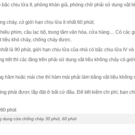
bậc chịu lửa II, phòng khán giả, phòng chờ phải sử dụng vật l
ng cháy, có giới hạn chịu lửa ít nhất 60 phút;
hiếu phim, câu lạc bộ, trung tâm văn hóa, cửa hàng… Có các g
t liệu khó cháy, chống cháy được.
nhất là 90 phút, giới hạn chịu lửa của nhà có bậc chịu lửa IV và 
 trệt thì các tầng trên phải sử dụng vật liệu không cháy có giới
g hầm hoặc mái che thì hàm mái phải làm bằng vật liệu không ch
phải được lắp đặt ở bất cứ đâu. Để tiết kiệm chi phí, bạn chỉ c
 dụng cửa chống cháy 30 phút, 60 phút