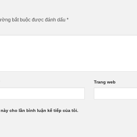
rường bắt buộc được đánh dấu
*
*
Trang web
 này cho lần bình luận kế tiếp của tôi.