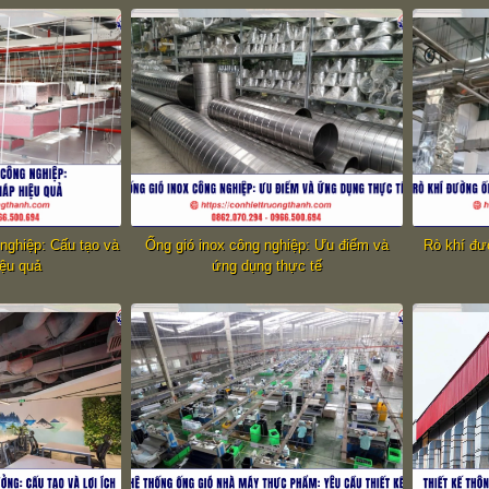
 nghiệp: Cấu tạo và
Ống gió inox công nghiệp: Ưu điểm và
Rò khí đư
iệu quả
ứng dụng thực tế