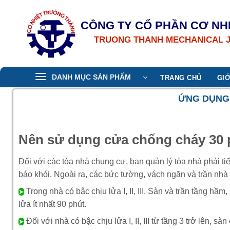
Bỏ
qua
CÔNG TY CỔ PHẦN CƠ NH
nội
TRUONG THANH MECHANICAL 
dung
DANH MỤC SẢN PHẨM
TRANG CHỦ
GIỚ
ỨNG DỤNG 
Nên sử dụng cửa chống cháy 30 
Đối với các tòa nhà chung cư, ban quản lý tòa nhà phải ti
báo khói. Ngoài ra, các bức tường, vách ngăn và trần nh
Trong nhà có bậc chịu lửa I, II, III. Sàn và trần tầng hầ
➤
lửa ít nhất 90 phút.
Đối với nhà có bậc chịu lửa I, II, III từ tầng 3 trở lên, s
➤