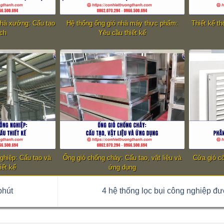
nhà xưởng: Cấu tạo
Hệ thống ống gió nhà máy thực phẩm:
Thiết kế t
ích
Yêu cầu thiết kế
nghiệp: Cấu tạo và
Ống gió chống cháy: Cấu tạo, vật liệu và
Cửa gió cô
iết kế
ứng dụng
phút
4 hệ thống lọc bụi công nghiệp đ