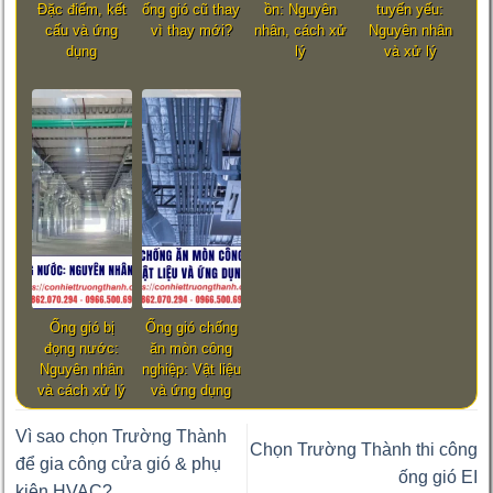
Đặc điểm, kết
ống gió cũ thay
ồn: Nguyên
tuyến yếu:
cấu và ứng
vì thay mới?
nhân, cách xử
Nguyên nhân
dụng
lý
và xử lý
Ống gió bị
Ống gió chống
đọng nước:
ăn mòn công
Nguyên nhân
nghiệp: Vật liệu
và cách xử lý
và ứng dụng
Vì sao chọn Trường Thành
Chọn Trường Thành thi công
để gia công cửa gió & phụ
ống gió EI
kiện HVAC?