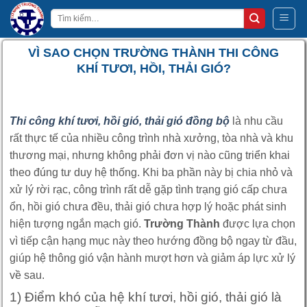
Bỏ
Tìm
qua
kiếm:
nội
VÌ SAO CHỌN TRƯỜNG THÀNH THI CÔNG
dung
KHÍ TƯƠI, HỒI, THẢI GIÓ?
Thi công khí tươi, hồi gió, thải gió đồng bộ
là nhu cầu
rất thực tế của nhiều công trình nhà xưởng, tòa nhà và khu
thương mại, nhưng không phải đơn vị nào cũng triển khai
theo đúng tư duy hệ thống. Khi ba phần này bị chia nhỏ và
xử lý rời rạc, công trình rất dễ gặp tình trạng gió cấp chưa
ổn, hồi gió chưa đều, thải gió chưa hợp lý hoặc phát sinh
hiện tượng ngắn mạch gió.
Trường Thành
được lựa chọn
vì tiếp cận hạng mục này theo hướng đồng bộ ngay từ đầu,
giúp hệ thông gió vận hành mượt hơn và giảm áp lực xử lý
về sau.
1) Điểm khó của hệ khí tươi, hồi gió, thải gió là