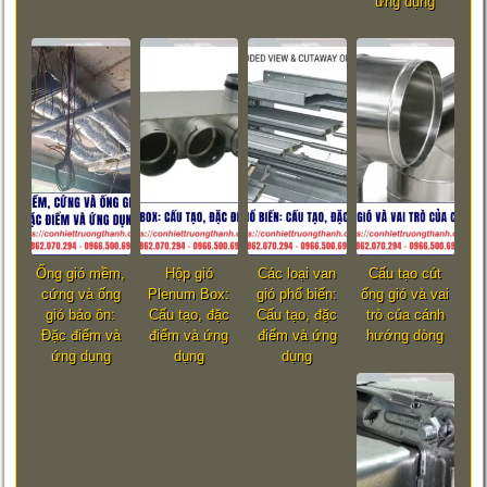
ứng dụng
Ống gió mềm,
Hộp gió
Các loại van
Cấu tạo cút
cứng và ống
Plenum Box:
gió phổ biến:
ống gió và vai
gió bảo ôn:
Cấu tạo, đặc
Cấu tạo, đặc
trò của cánh
Đặc điểm và
điểm và ứng
điểm và ứng
hướng dòng
ứng dụng
dụng
dụng