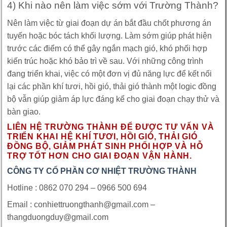
4) Khi nào nên làm việc sớm với Trường Thành?
Nên làm việc từ giai đoạn dự án bắt đầu chốt phương án
tuyến hoặc bóc tách khối lượng. Làm sớm giúp phát hiện
trước các điểm có thể gây ngắn mạch gió, khó phối hợp
kiến trúc hoặc khó bảo trì về sau. Với những công trình
đang triển khai, việc có một đơn vị đủ năng lực để kết nối
lại các phần khí tươi, hồi gió, thải gió thành một logic đồng
bộ vẫn giúp giảm áp lực đáng kể cho giai đoạn chạy thử và
bàn giao.
LIÊN HỆ TRƯỜNG THÀNH ĐỂ ĐƯỢC TƯ VẤN VÀ
TRIỂN KHAI HỆ KHÍ TƯƠI, HỒI GIÓ, THẢI GIÓ
ĐỒNG BỘ, GIẢM PHÁT SINH PHỐI HỢP VÀ HỖ
TRỢ TỐT HƠN CHO GIAI ĐOẠN VẬN HÀNH.
CÔNG TY CỔ PHẦN CƠ NHIỆT TRƯỜNG THÀNH
Hotline : 0862 070 294 – 0966 500 694
Email : conhiettruongthanh@gmail.com –
thangduongduy@gmail.com