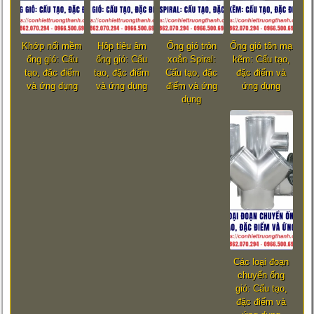
Khớp nối mềm
Hộp tiêu âm
Ống gió tròn
Ống gió tôn mạ
ống gió: Cấu
ống gió: Cấu
xoắn Spiral:
kẽm: Cấu tạo,
tạo, đặc điểm
tạo, đặc điểm
Cấu tạo, đặc
đặc điểm và
và ứng dụng
và ứng dụng
điểm và ứng
ứng dụng
dụng
Các loại đoạn
chuyển ống
gió: Cấu tạo,
đặc điểm và