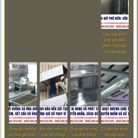
Các loại bích
ống gió phổ
biến: Cấu tạo
và ứng dụng
Ống gió vuông
Khi nào nên cải
Ống gió bị rung
Có gió tại quạt
và ống gió tròn:
tạo hệ thống
và phát tiếng
nhưng cuối