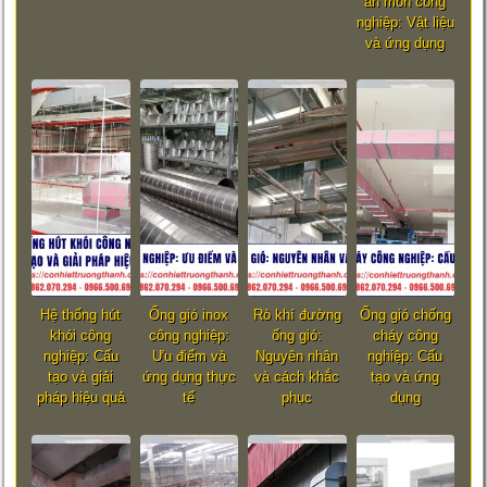
ăn mòn công
nghiệp: Vật liệu
và ứng dụng
Hệ thống hút
Ống gió inox
Rò khí đường
Ống gió chống
khói công
công nghiệp:
ống gió:
cháy công
nghiệp: Cấu
Ưu điểm và
Nguyên nhân
nghiệp: Cấu
tạo và giải
ứng dụng thực
và cách khắc
tạo và ứng
pháp hiệu quả
tế
phục
dụng