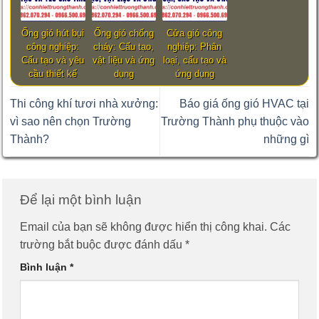
Ống gió hút bụi
Ống gió chống
Cửa gió công
công nghiệp:
cháy: Cấu tạo,
nghiệp: Phân
Cấu tạo và yêu
vật liệu và ứng
loại, cấu tạo và
cầu thiết kế
dụng
ứng dụng
Thi công khí tươi nhà xưởng:
Báo giá ống gió HVAC tại
vì sao nên chọn Trường
Trường Thành phụ thuộc vào
Thành?
những gì
Để lại một bình luận
Email của bạn sẽ không được hiển thị công khai.
Các
trường bắt buộc được đánh dấu
*
Bình luận
*