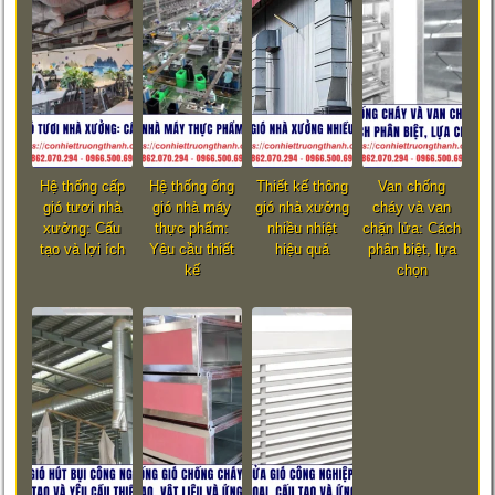
Hệ thống cấp
Hệ thống ống
Thiết kế thông
Van chống
gió tươi nhà
gió nhà máy
gió nhà xưởng
cháy và van
xưởng: Cấu
thực phẩm:
nhiều nhiệt
chặn lửa: Cách
tạo và lợi ích
Yêu cầu thiết
hiệu quả
phân biệt, lựa
kế
chọn