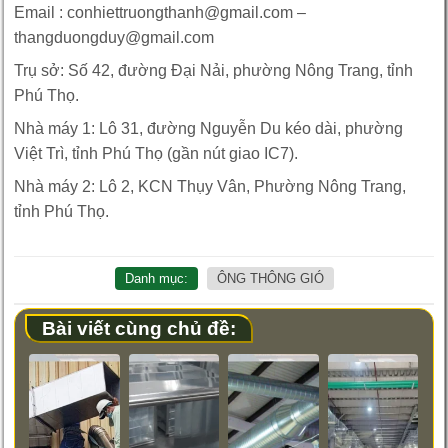
Email : conhiettruongthanh@gmail.com –
thangduongduy@gmail.com
Trụ sở: Số 42, đường Đại Nải, phường Nông Trang, tỉnh
Phú Thọ.
Nhà máy 1: Lô 31, đường Nguyễn Du kéo dài, phường
Việt Trì, tỉnh Phú Thọ (gần nút giao IC7).
Nhà máy 2: Lô 2, KCN Thụy Vân, Phường Nông Trang,
tỉnh Phú Thọ.
Danh mục:
ÔNG THÔNG GIÓ
Bài viết cùng chủ đề: