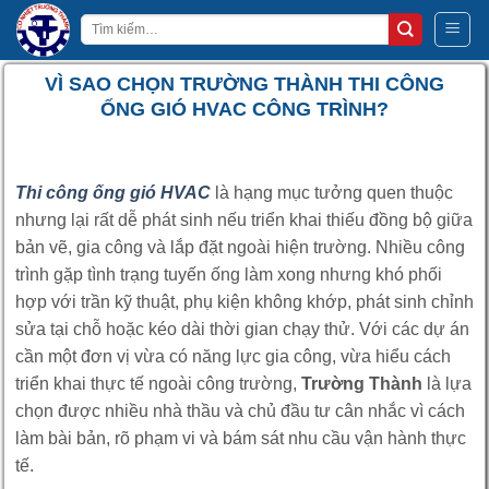
Bỏ
Tìm
qua
kiếm:
nội
VÌ SAO CHỌN TRƯỜNG THÀNH THI CÔNG
dung
ỐNG GIÓ HVAC CÔNG TRÌNH?
Thi công ống gió HVAC
là hạng mục tưởng quen thuộc
nhưng lại rất dễ phát sinh nếu triển khai thiếu đồng bộ giữa
bản vẽ, gia công và lắp đặt ngoài hiện trường. Nhiều công
trình gặp tình trạng tuyến ống làm xong nhưng khó phối
hợp với trần kỹ thuật, phụ kiện không khớp, phát sinh chỉnh
sửa tại chỗ hoặc kéo dài thời gian chạy thử. Với các dự án
cần một đơn vị vừa có năng lực gia công, vừa hiểu cách
triển khai thực tế ngoài công trường,
Trường Thành
là lựa
chọn được nhiều nhà thầu và chủ đầu tư cân nhắc vì cách
làm bài bản, rõ phạm vi và bám sát nhu cầu vận hành thực
tế.