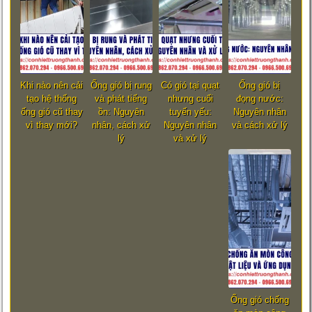
Khi nào nên cải
Ống gió bị rung
Có gió tại quạt
Ống gió bị
tạo hệ thống
và phát tiếng
nhưng cuối
đọng nước:
ống gió cũ thay
ồn: Nguyên
tuyến yếu:
Nguyên nhân
vì thay mới?
nhân, cách xử
Nguyên nhân
và cách xử lý
lý
và xử lý
Ống gió chống