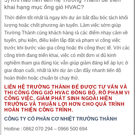
khai hạng mục ống gió HVAC?
Thời điểm tốt nhất là ngay khi dự án bắt đầu bóc tách khối
lượng hoặc chốt phương án tuyến. Làm việc sớm giúp
Trường Thành cùng khách hàng rà các điểm nhạy cảm về
tuyến, phụ kiện, điều kiện lắp đặt và phạm vi công việc
trước khi bước vào gia công hoặc thi công thực tế. Với các
công trình đang triển khai, việc có một đơn vị đủ kinh
nghiệm tham gia đúng lúc vẫn giúp giảm đáng kể áp lực ở
giai đoạn cuối, nhất là khi dự án cần đẩy nhanh tiến độ
hoàn thiện hoặc chuẩn bị chạy thử.
LIÊN HỆ TRƯỜNG THÀNH ĐỂ ĐƯỢC TƯ VẤN VÀ
THI CÔNG ỐNG GIÓ HVAC ĐỒNG BỘ, RÕ PHẠM VI
CÔNG VIỆC, GIẢM PHÁT SINH NGOÀI HIỆN
TRƯỜNG VÀ THUẬN LỢI HƠN CHO QUÁ TRÌNH
HOÀN THIỆN CÔNG TRÌNH.
CÔNG TY CỔ PHẦN CƠ NHIỆT TRƯỜNG THÀNH
Hotline : 0862 070 294 – 0966 500 694