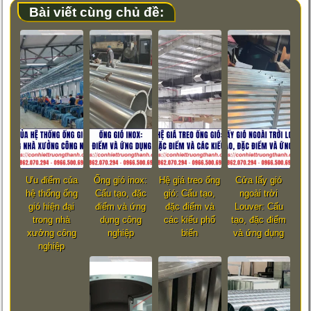
Bài viết cùng chủ đề:
Ưu điểm của
Ống gió inox:
Hệ giá treo ống
Cửa lấy gió
hệ thống ống
Cấu tạo, đặc
gió: Cấu tạo,
ngoài trời
gió hiện đại
điểm và ứng
đặc điểm và
Louver: Cấu
trong nhà
dụng công
các kiểu phổ
tạo, đặc điểm
xưởng công
nghiệp
biến
và ứng dụng
nghiệp