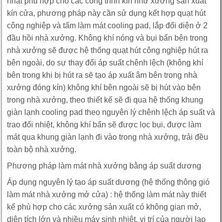
nhất phù hợp cho các công trình kín như xưởng sản xuất
kín cửa, phương pháp này cần sử dụng kết hợp quạt hút
công nghiệp và tấm làm mát cooling pad, lắp đối diện ở 2
đầu hồi nhà xưởng. Không khí nóng và bụi bẩn bên trong
nhà xưởng sẽ được hệ thống quạt hút công nghiệp hút ra
bên ngoài, do sự thay đổi áp suất chênh lệch (không khí
bên trong khi bị hút ra sẽ tạo áp xuất âm bên trong nhà
xưởng đóng kín) không khí bên ngoài sẽ bị hút vào bên
trong nhà xưởng, theo thiết kế sẽ đi qua hệ thống khung
giàn lạnh cooling pad theo nguyên lý chênh lệch áp suất và
trao đổi nhiệt, không khí bẩn sẽ được lọc bụi, được làm
mát qua khung giàn lạnh đi vào trong nhà xưởng, trải đều
toàn bộ nhà xưởng.
Phương pháp làm mát nhà xưởng bằng áp suất dương
Áp dụng nguyên lý tạo áp suất dương (hệ thống thông gió
làm mát nhà xưởng mở cửa) : hệ thống làm mát này thiết
kế phù hợp cho các xưởng sản xuất có không gian mở,
diện tích lớn và nhiều máy sinh nhiệt, vị trí của người lao