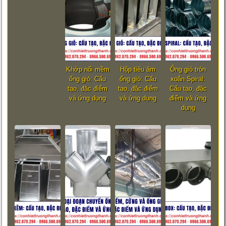
Khớp nối mềm
Hộp tiêu âm
Ống gió tròn
ống gió: Cấu
ống gió: Cấu
xoắn Spiral:
tạo, đặc điểm
tạo, đặc điểm
Cấu tạo, đặc
và ứng dụng
và ứng dụng
điểm và ứng
dụng