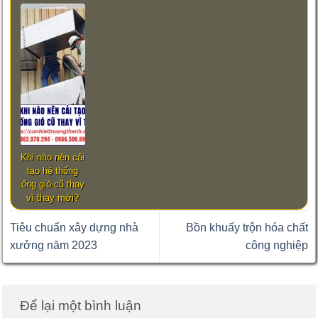
Khi nào nên cải
tạo hệ thống
ống gió cũ thay
vì thay mới?
Tiêu chuẩn xây dựng nhà
Bồn khuấy trộn hóa chất
xưởng năm 2023
công nghiệp
Để lại một bình luận