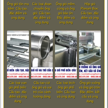
Ống gió tôn mạ
Các loại đoạn
Ống gió mềm,
Hộp gió
kẽm: Cấu tạo,
chuyển ống
cứng và ống
Plenum Box:
đặc điểm và
gió: Cấu tạo,
gió bảo ôn:
Cấu tạo, đặc
ứng dụng
đặc điểm và
Đặc điểm và
điểm và ứng
ứng dụng
ứng dụng
dụng
Các loại van
Cấu tạo cút
Các loại bích
Ống gió vuông
gió phổ biến:
ống gió và vai
ống gió phổ
và ống gió tròn:
Cấu tạo, đặc
trò của cánh
biến: Cấu tạo
Đặc điểm, kết
điểm và ứng
hướng dòng
và ứng dụng
cấu và ứng
dụng
dụng