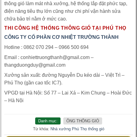
thông gió làm mát nhà xưởng, hệ thống lắp đặt phức tạp,
điện năng tiêu thụ lớn cũng như chi phí vận hành sửa
chữa bảo trì nằm ở mức cao.
THI CÔNG HỆ THỐNG THÔNG GIÓ TẠI PHÚ THỌ
CÔNG TY CỔ PHẦN CƠ NHIỆT TRƯỜNG THÀNH
Hotline : 0862 070 294 – 0966 500 694
Email : conhiettruongthanh@gmail.com –
thangduongduy@gmail.com
Xưởng sản xuất: đường Nguyễn Du kéo dài – Việt Trì –
Phú Thọ (gần cao tốc IC7).
VPGD tại Hà Nội: Số 77 – Lai Xá – Kim Chung – Hoài Đức
– Hà Nội
Danh mục:
ÔNG THÔNG GIÓ
Từ khóa:
Nhà xưởng
Phú Thọ
thống gió