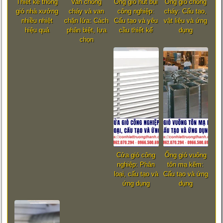
Thiết kế thông
Van chống
Ống gió hút bụi
Ống gió chống
gió nhà xưởng
cháy và van
công nghiệp:
cháy: Cấu tạo,
nhiều nhiệt
chặn lửa: Cách
Cấu tạo và yêu
vật liệu và ứng
hiệu quả
phân biệt, lựa
cầu thiết kế
dụng
chọn
Cửa gió công
Ống gió vuông
nghiệp: Phân
tôn mạ kẽm:
loại, cấu tạo và
Cấu tạo và ứng
ứng dụng
dụng