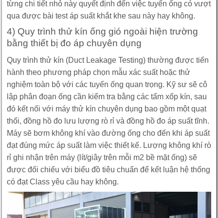
từng chi tiết nhỏ này quyết định đến việc tuyến ống có vượt
qua được bài test áp suất khắt khe sau này hay không.
4) Quy trình thử kín ống gió ngoài hiện trường
bằng thiết bị đo áp chuyên dụng
Quy trình thử kín (Duct Leakage Testing) thường được tiến
hành theo phương pháp chọn mẫu xác suất hoặc thử
nghiệm toàn bộ với các tuyến ống quan trọng. Kỹ sư sẽ cô
lập phân đoạn ống cần kiểm tra bằng các tấm xốp kín, sau
đó kết nối với máy thử kín chuyên dụng bao gồm một quạt
thổi, đồng hồ đo lưu lượng rò rỉ và đồng hồ đo áp suất tĩnh.
Máy sẽ bơm không khí vào đường ống cho đến khi áp suất
đạt đúng mức áp suất làm việc thiết kế. Lượng không khí rò
rỉ ghi nhận trên máy (lít/giây trên mỗi m2 bề mặt ống) sẽ
được đối chiếu với biểu đồ tiêu chuẩn để kết luận hệ thống
có đạt Class yêu cầu hay không.