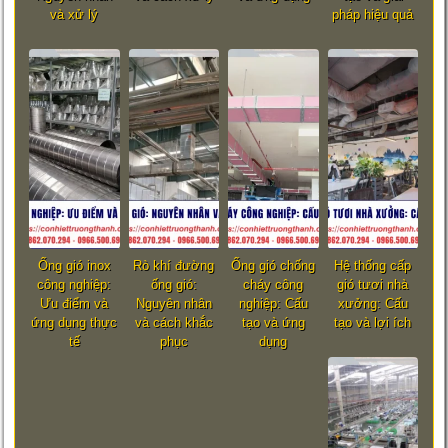
và xử lý
pháp hiệu quả
Ống gió inox
Rò khí đường
Ống gió chống
Hệ thống cấp
công nghiệp:
ống gió:
cháy công
gió tươi nhà
Ưu điểm và
Nguyên nhân
nghiệp: Cấu
xưởng: Cấu
ứng dụng thực
và cách khắc
tạo và ứng
tạo và lợi ích
tế
phục
dụng