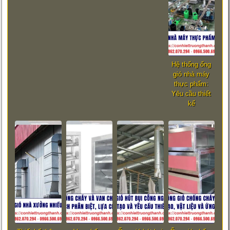
Hệ thống ống
gió nhà máy
thực phẩm:
Yêu cầu thiết
kế