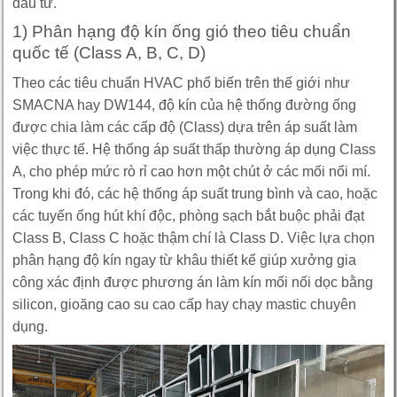
đầu tư.
1) Phân hạng độ kín ống gió theo tiêu chuẩn
quốc tế (Class A, B, C, D)
Theo các tiêu chuẩn HVAC phổ biến trên thế giới như
SMACNA hay DW144, độ kín của hệ thống đường ống
được chia làm các cấp độ (Class) dựa trên áp suất làm
việc thực tế. Hệ thống áp suất thấp thường áp dụng Class
A, cho phép mức rò rỉ cao hơn một chút ở các mối nối mí.
Trong khi đó, các hệ thống áp suất trung bình và cao, hoặc
các tuyến ống hút khí độc, phòng sạch bắt buộc phải đạt
Class B, Class C hoặc thậm chí là Class D. Việc lựa chọn
phân hạng độ kín ngay từ khâu thiết kế giúp xưởng gia
công xác định được phương án làm kín mối nối dọc bằng
silicon, gioăng cao su cao cấp hay chạy mastic chuyên
dụng.