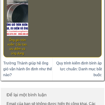
Ống gió tròn
xoắn: Cấu tạo,
ưu điểm và
ứng dụng
Trường Thành giúp hệ ống
Quy trình kiểm định bình áp
gió vận hành ổn định như thế
lực chuẩn: Danh mục bắt
nào?
buộc
Để lại một bình luận
Email của bạn sẽ không được hiển thị công khai.
Các