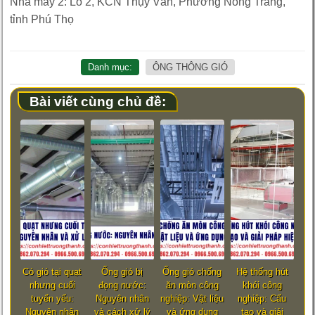
Nhà máy 2: Lô 2, KCN Thụy Vân, Phường Nông Trang,
tỉnh Phú Thọ
Danh mục:
ÔNG THÔNG GIÓ
Bài viết cùng chủ đề:
Có gió tại quạt
Ống gió bị
Ống gió chống
Hệ thống hút
nhưng cuối
đọng nước:
ăn mòn công
khói công
tuyến yếu:
Nguyên nhân
nghiệp: Vật liệu
nghiệp: Cấu
Nguyên nhân
và cách xử lý
và ứng dụng
tạo và giải