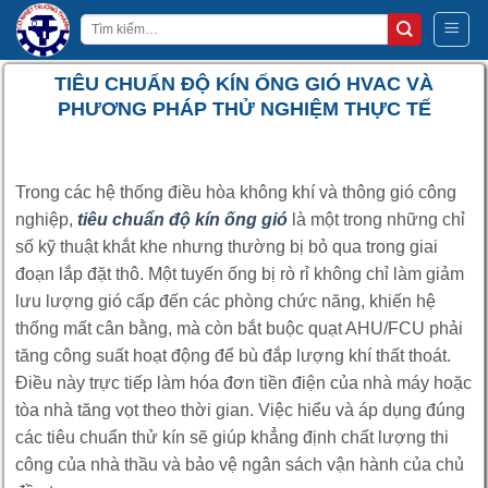
Bỏ
Tìm
qua
kiếm:
nội
TIÊU CHUẨN ĐỘ KÍN ỐNG GIÓ HVAC VÀ
dung
PHƯƠNG PHÁP THỬ NGHIỆM THỰC TẾ
Trong các hệ thống điều hòa không khí và thông gió công
nghiệp,
tiêu chuẩn độ kín ống gió
là một trong những chỉ
số kỹ thuật khắt khe nhưng thường bị bỏ qua trong giai
đoạn lắp đặt thô. Một tuyến ống bị rò rỉ không chỉ làm giảm
lưu lượng gió cấp đến các phòng chức năng, khiến hệ
thống mất cân bằng, mà còn bắt buộc quạt AHU/FCU phải
tăng công suất hoạt động để bù đắp lượng khí thất thoát.
Điều này trực tiếp làm hóa đơn tiền điện của nhà máy hoặc
tòa nhà tăng vọt theo thời gian. Việc hiểu và áp dụng đúng
các tiêu chuẩn thử kín sẽ giúp khẳng định chất lượng thi
công của nhà thầu và bảo vệ ngân sách vận hành của chủ