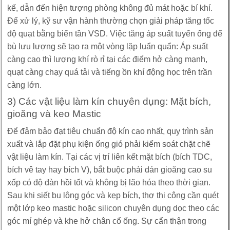
kế, dẫn đến hiện tượng phòng không đủ mát hoặc bí khí.
Để xử lý, kỹ sư vận hành thường chọn giải pháp tăng tốc
độ quạt bằng biến tần VSD. Việc tăng áp suất tuyến ống để
bù lưu lượng sẽ tạo ra một vòng lặp luẩn quẩn: Áp suất
càng cao thì lượng khí rò rỉ tại các điểm hở càng mạnh,
quạt càng chạy quá tải và tiếng ồn khí động học trên trần
càng lớn.
3) Các vật liệu làm kín chuyên dụng: Mặt bích,
gioăng và keo Mastic
Để đảm bảo đạt tiêu chuẩn độ kín cao nhất, quy trình sản
xuất và lắp đặt phụ kiện ống gió phải kiểm soát chặt chẽ
vật liệu làm kín. Tại các vị trí liên kết mặt bích (bích TDC,
bích vê tay hay bích V), bắt buộc phải dán gioăng cao su
xốp có độ đàn hồi tốt và không bị lão hóa theo thời gian.
Sau khi siết bu lông góc và kẹp bích, thợ thi công cần quét
một lớp keo mastic hoặc silicon chuyên dụng dọc theo các
góc mí ghép và khe hở chân cổ ống. Sự cẩn thận trong