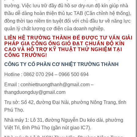
trường. Việc lưu trữ đầy đủ hồ sơ dry-run độ kín giúp nhà
thầu dễ dàng hoàn thiện thủ tục TAB (Cân chỉnh hệ thống),
đồng thời tạo niềm tin tuyệt đối với chủ đầu tư về năng lực
quản lý chất lượng cơ điện của doanh nghiệp.
LIÊN HỆ TRƯỜNG THÀNH ĐỂ ĐƯỢC TƯ VẤN GIẢI
PHÁP GIA CÔNG ỐNG GIÓ ĐẠT CHUẨN ĐỘ KÍN
CAO VÀ HỖ TRỢ KỸ THUẬT THỬ NGHIỆM TẠI
CÔNG TRƯỜNG!
CÔNG TY CỔ PHẦN CƠ NHIỆT TRƯỜNG THÀNH
Hotline : 0862 070 294 – 0966 500 694
Email : conhiettruongthanh@gmail.com –
thangduongduy@gmail.com
Trụ sở: Số 42, đường Đại Nải, phường Nông Trang, tỉnh
Phú Thọ.
Nhà máy 1: Lô 31, đường Nguyễn Du kéo dài, phường
Việt Trì, tỉnh Phú Thọ (gần nút giao IC7).