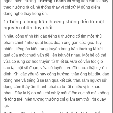
ngoài hiện trường.
Trường Thành
thường tiếp cận lỗi này
theo hướng rà cả hệ thống thay vì chỉ xử lý đúng điểm
đang nghe thấy tiếng ồn.
1) Tiếng ù trong trần thường không đến từ một
nguyên nhân duy nhất
Nhiều công trình khi gặp tiếng ù thường cố tìm một “thủ
phạm chính” như quạt hoặc đoạn ống gần cửa gió. Tuy
nhiên, tiếng ồn kiểu rung truyền trong trần thường là kết
quả của một chuỗi vấn đề liên kết với nhau. Một hệ có thể
vừa có rung cơ học truyền từ thiết bị, vừa có vận tốc gió
cao tại một số đoạn, vừa có tuyến treo đỡ chưa thật sự ổn
định. Khi các yếu tố này cộng hưởng, thân ống bắt đầu dao
động nhẹ và tiếng ù sẽ lan qua kết cấu trần, làm người sử
dụng cảm thấy âm thanh phát ra từ rất nhiều vị trí khác
nhau. Đây là lý do nếu chỉ xử lý một điểm cục bộ mà không
rà tổng thể, hiện tượng thường chỉ giảm tạm thời rồi quay
lại.