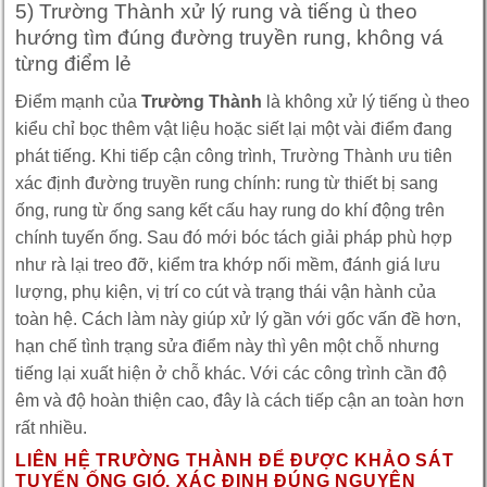
5) Trường Thành xử lý rung và tiếng ù theo
hướng tìm đúng đường truyền rung, không vá
từng điểm lẻ
Điểm mạnh của
Trường Thành
là không xử lý tiếng ù theo
kiểu chỉ bọc thêm vật liệu hoặc siết lại một vài điểm đang
phát tiếng. Khi tiếp cận công trình, Trường Thành ưu tiên
xác định đường truyền rung chính: rung từ thiết bị sang
ống, rung từ ống sang kết cấu hay rung do khí động trên
chính tuyến ống. Sau đó mới bóc tách giải pháp phù hợp
như rà lại treo đỡ, kiểm tra khớp nối mềm, đánh giá lưu
lượng, phụ kiện, vị trí co cút và trạng thái vận hành của
toàn hệ. Cách làm này giúp xử lý gần với gốc vấn đề hơn,
hạn chế tình trạng sửa điểm này thì yên một chỗ nhưng
tiếng lại xuất hiện ở chỗ khác. Với các công trình cần độ
êm và độ hoàn thiện cao, đây là cách tiếp cận an toàn hơn
rất nhiều.
LIÊN HỆ TRƯỜNG THÀNH ĐỂ ĐƯỢC KHẢO SÁT
TUYẾN ỐNG GIÓ, XÁC ĐỊNH ĐÚNG NGUYÊN