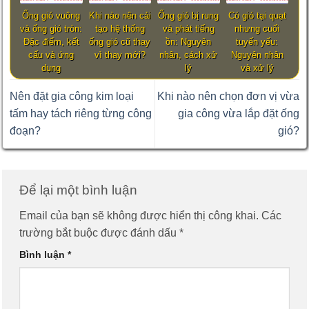
Ống gió vuông
Khi nào nên cải
Ống gió bị rung
Có gió tại quạt
và ống gió tròn:
tạo hệ thống
và phát tiếng
nhưng cuối
Đặc điểm, kết
ống gió cũ thay
ồn: Nguyên
tuyến yếu:
cấu và ứng
vì thay mới?
nhân, cách xử
Nguyên nhân
dụng
lý
và xử lý
Nên đặt gia công kim loại
Khi nào nên chọn đơn vị vừa
tấm hay tách riêng từng công
gia công vừa lắp đặt ống
đoạn?
gió?
Để lại một bình luận
Email của bạn sẽ không được hiển thị công khai.
Các
trường bắt buộc được đánh dấu
*
Bình luận
*