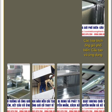
Các loại bích
ống gió phổ
biến: Cấu tạo
và ứng dụng