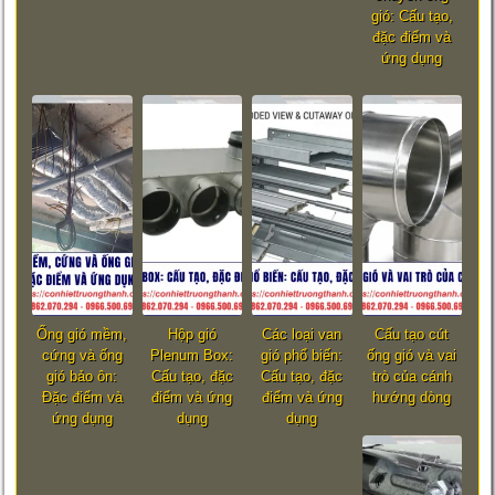
gió: Cấu tạo,
đặc điểm và
ứng dụng
Ống gió mềm,
Hộp gió
Các loại van
Cấu tạo cút
cứng và ống
Plenum Box:
gió phổ biến:
ống gió và vai
gió bảo ôn:
Cấu tạo, đặc
Cấu tạo, đặc
trò của cánh
Đặc điểm và
điểm và ứng
điểm và ứng
hướng dòng
ứng dụng
dụng
dụng