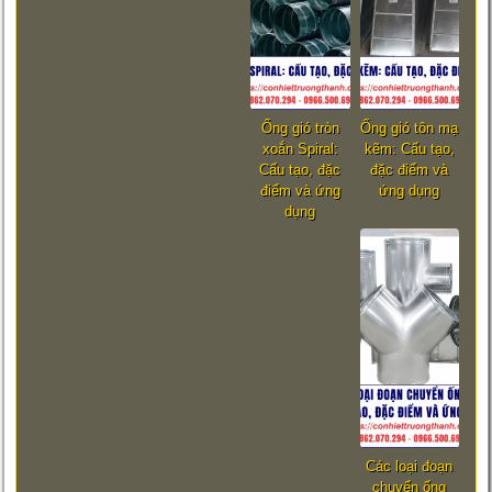
Ống gió tròn
Ống gió tôn mạ
xoắn Spiral:
kẽm: Cấu tạo,
Cấu tạo, đặc
đặc điểm và
điểm và ứng
ứng dụng
dụng
Các loại đoạn
chuyển ống