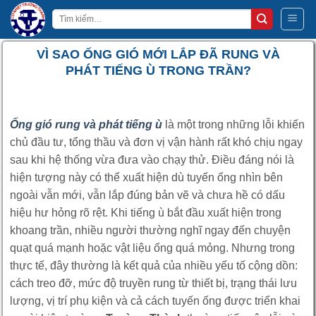
Bỏ
Tìm
qua
kiếm:
nội
VÌ SAO ỐNG GIÓ MỚI LẮP ĐÃ RUNG VÀ
dung
PHÁT TIẾNG Ù TRONG TRẦN?
Ống gió rung và phát tiếng ù
là một trong những lỗi khiến
chủ đầu tư, tổng thầu và đơn vị vận hành rất khó chịu ngay
sau khi hệ thống vừa đưa vào chạy thử. Điều đáng nói là
hiện tượng này có thể xuất hiện dù tuyến ống nhìn bên
ngoài vẫn mới, vẫn lắp đúng bản vẽ và chưa hề có dấu
hiệu hư hỏng rõ rệt. Khi tiếng ù bắt đầu xuất hiện trong
khoang trần, nhiều người thường nghĩ ngay đến chuyện
quạt quá mạnh hoặc vật liệu ống quá mỏng. Nhưng trong
thực tế, đây thường là kết quả của nhiều yếu tố cộng dồn:
cách treo đỡ, mức độ truyền rung từ thiết bị, trạng thái lưu
lượng, vị trí phụ kiện và cả cách tuyến ống được triển khai