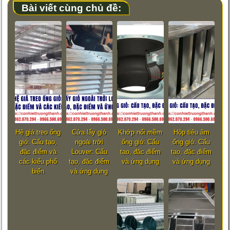
Bài viết cùng chủ đề:
Hệ giá treo ống
Cửa lấy gió
Khớp nối mềm
Hộp tiêu âm
gió: Cấu tạo,
ngoài trời
ống gió: Cấu
ống gió: Cấu
đặc điểm và
Louver: Cấu
tạo, đặc điểm
tạo, đặc điểm
các kiểu phổ
tạo, đặc điểm
và ứng dụng
và ứng dụng
biến
và ứng dụng