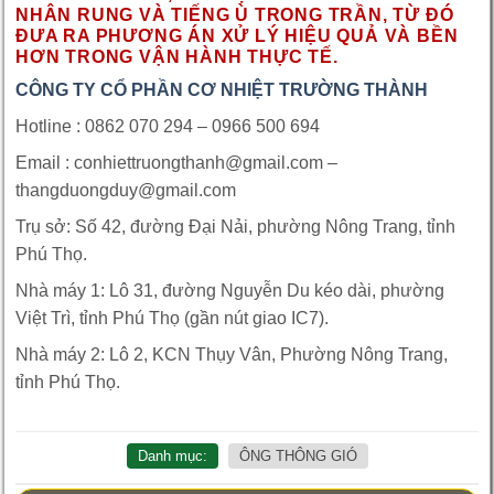
NHÂN RUNG VÀ TIẾNG Ù TRONG TRẦN, TỪ ĐÓ
ĐƯA RA PHƯƠNG ÁN XỬ LÝ HIỆU QUẢ VÀ BỀN
HƠN TRONG VẬN HÀNH THỰC TẾ.
CÔNG TY CỔ PHẦN CƠ NHIỆT TRƯỜNG THÀNH
Hotline : 0862 070 294 – 0966 500 694
Email : conhiettruongthanh@gmail.com –
thangduongduy@gmail.com
Trụ sở: Số 42, đường Đại Nải, phường Nông Trang, tỉnh
Phú Thọ.
Nhà máy 1: Lô 31, đường Nguyễn Du kéo dài, phường
Việt Trì, tỉnh Phú Thọ (gần nút giao IC7).
Nhà máy 2: Lô 2, KCN Thụy Vân, Phường Nông Trang,
tỉnh Phú Thọ.
Danh mục:
ÔNG THÔNG GIÓ