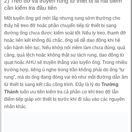
2) Treo đỡ và truyền rung từ thiết bị là hai điểm
cần kiểm tra đầu tiên
Một tuyến ống gió mới lắp nhưng rung sớm thường cho
thấy hệ treo đỡ hoặc phần chuyển tiếp từ thiết bị sang
đường ống chưa được kiểm soát tốt. Nếu ty treo, thanh đỡ
hoặc liên kết không đủ chắc, ống sẽ dễ dao động khi hệ
vận hành liên tục. Nếu khớp nối mềm làm chưa đúng, quá
căng, quá lệch hoặc không thật sự tách rung, dao động từ
quạt hoặc AHU sẽ truyền thẳng vào tuyến ống. Trong nhiều
trường hợp, tiếng ù nghe trong trần không phải do ống “tự
rung”, mà do ống đang đóng vai trò như một đường dẫn âm
từ thiết bị sang kết cấu công trình. Đây là lý do
Trường
Thành
luôn ưu tiên kiểm tra cả phần cơ khí treo đỡ lẫn
điểm tiếp giáp với thiết bị trước khi đi sâu vào các nguyên
nhân khác.