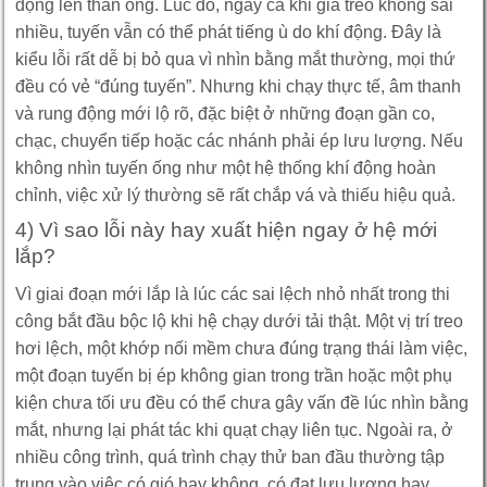
động lên thân ống. Lúc đó, ngay cả khi giá treo không sai
nhiều, tuyến vẫn có thể phát tiếng ù do khí động. Đây là
kiểu lỗi rất dễ bị bỏ qua vì nhìn bằng mắt thường, mọi thứ
đều có vẻ “đúng tuyến”. Nhưng khi chạy thực tế, âm thanh
và rung động mới lộ rõ, đặc biệt ở những đoạn gần co,
chạc, chuyển tiếp hoặc các nhánh phải ép lưu lượng. Nếu
không nhìn tuyến ống như một hệ thống khí động hoàn
chỉnh, việc xử lý thường sẽ rất chắp vá và thiếu hiệu quả.
4) Vì sao lỗi này hay xuất hiện ngay ở hệ mới
lắp?
Vì giai đoạn mới lắp là lúc các sai lệch nhỏ nhất trong thi
công bắt đầu bộc lộ khi hệ chạy dưới tải thật. Một vị trí treo
hơi lệch, một khớp nối mềm chưa đúng trạng thái làm việc,
một đoạn tuyến bị ép không gian trong trần hoặc một phụ
kiện chưa tối ưu đều có thể chưa gây vấn đề lúc nhìn bằng
mắt, nhưng lại phát tác khi quạt chạy liên tục. Ngoài ra, ở
nhiều công trình, quá trình chạy thử ban đầu thường tập
trung vào việc có gió hay không, có đạt lưu lượng hay