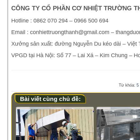
CÔNG TY CỔ PHẦN CƠ NHIỆT TRƯỜNG T
Hotline : 0862 070 294 – 0966 500 694
Email : conhiettruongthanh@gmail.com – thangd
Xưởng sản xuất: đường Nguyễn Du kéo dài – Việt Tr
VPGD tại Hà Nội: Số 77 – Lai Xá – Kim Chung – H
Từ khóa:
5
Bài viết cùng chủ đề: