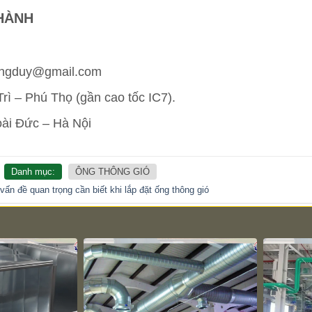
HÀNH
uongduy@gmail.com
ì – Phú Thọ (gần cao tốc IC7).
oài Đức – Hà Nội
Danh mục:
ÔNG THÔNG GIÓ
 vấn đề quan trọng cần biết khi lắp đặt ống thông gió