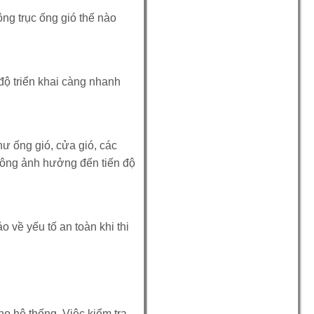
ông trục ống gió thế nào
 độ triển khai càng nhanh
hư ống gió, cửa gió, các
 không ảnh hưởng đến tiến độ
 về yếu tố an toàn khi thi
o hệ thống. Việc kiểm tra,