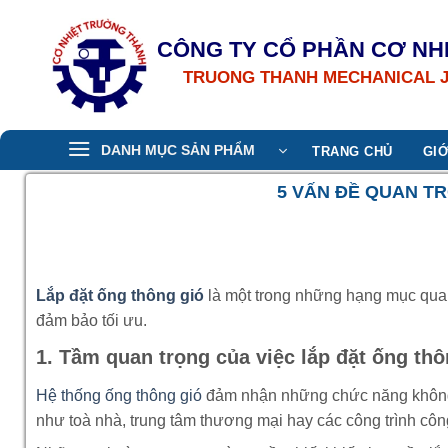
Bỏ
qua
CÔNG TY CỔ PHẦN CƠ NH
nội
TRUONG THANH MECHANICAL 
dung
DANH MỤC SẢN PHẨM
TRANG CHỦ
GIỚ
5 VẤN ĐỀ QUAN TR
Lắp đặt ống thông gió
là một trong những hạng mục quan 
đảm bảo tối ưu.
1. Tầm quan trọng của việc lắp đặt ống thô
Hệ thống ống thông gió
đảm nhận những chức năng không t
như toà nhà, trung tâm thương mại hay các công trình c