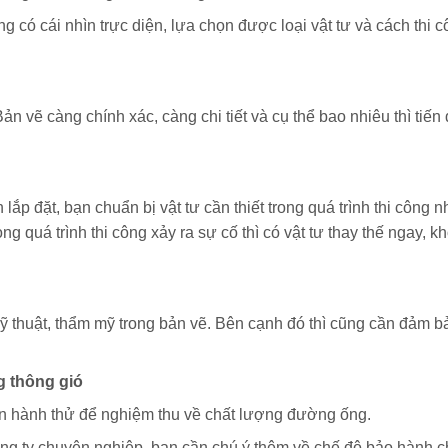
 có cái nhìn trực diện, lựa chọn được loại vật tư và cách thi c
 Bản vẽ càng chính xác, càng chi tiết và cụ thể bao nhiêu thì tiến
p đặt, bạn chuẩn bị vật tư cần thiết trong quá trình thi công n
ng quá trình thi công xảy ra sự cố thì có vật tư thay thế ngay,
ỹ thuật, thẩm mỹ trong bản vẽ. Bên cạnh đó thì cũng cần đảm bảo
g thông gió
 vận hành thử để nghiệm thu về chất lượng đường ống.
ông ty chuyên nghiệp, bạn cần chú ý thêm về chế độ bảo hành ch