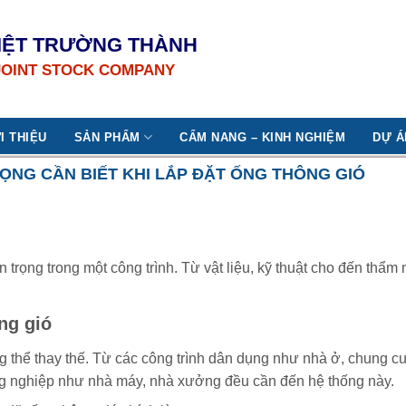
IỆT TRƯỜNG THÀNH
JOINT STOCK COMPANY
I THIỆU
SẢN PHẨM
CẨM NANG – KINH NGHIỆM
DỰ Á
ỌNG CẦN BIẾT KHI LẮP ĐẶT ỐNG THÔNG GIÓ
trọng trong một công trình. Từ vật liệu, kỹ thuật cho đến thẩ
ng gió
hể thay thế. Từ các công trình dân dụng như nhà ở, chung cư 
ông nghiệp như nhà máy, nhà xưởng đều cần đến hệ thống này.