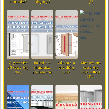
thoát hiểm?
sống là gì?
gì?
Quy trình lắp
Ba loại cửa
Cấu tạo của
Khác biệt của
đặt cửa chống
chống cháy
cửa chống
cửa chống
cháy
phổ biến nhất
cháy
cháy và thoát
hiểm