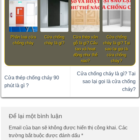
Phân loại cửa
Cửa chống
Cửa thép vân
Cửa chống
chống cháy
cháy là gì?
gỗ là gì? Cấu
cháy là gì? Tại
tạo và hoạt
sao lại gọi là
động như thế
cửa chống
nào?
cháy?
Cửa chống cháy là gì? Tại
Cửa thép chống cháy 90
sao lại gọi là cửa chống
phút là gì ?
cháy?
Để lại một bình luận
Email của bạn sẽ không được hiển thị công khai.
Các
trường bắt buộc được đánh dấu
*