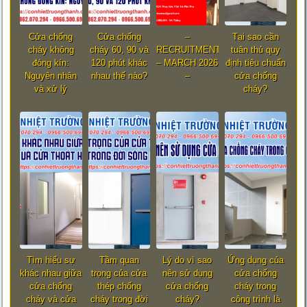
Cửa chống
Cửa chống
–
Tại sao cần
cháy không
cháy 60, 90 và
RECRUITMENT
tuân thủ quy
đóng kín:
120 phút khác
– MARCH 2026
định tiêu chuẩn
Nguyên nhân
nhau thế nào?
–
cửa chống
và xử lý
cháy?
Tìm hiểu sự
Tầm quan
Lý do vì sao
Ứng dụng của
khác nhau giữa
trọng của cửa
nên sử dụng
cửa chống
cửa chống
thép chống
cửa chống
cháy trong
cháy và cửa
cháy trong đời
cháy?
công trình là