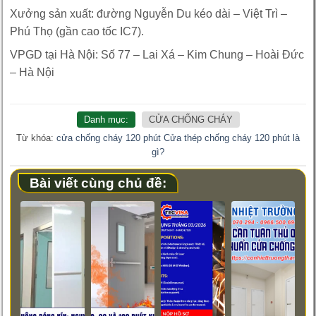
Xưởng sản xuất: đường Nguyễn Du kéo dài – Việt Trì –
Phú Thọ (gần cao tốc IC7).
VPGD tại Hà Nội: Số 77 – Lai Xá – Kim Chung – Hoài Đức
– Hà Nội
Danh mục:
CỬA CHỐNG CHÁY
Từ khóa:
cửa chống cháy 120 phút
Cửa thép chống cháy 120 phút là
gì?
Bài viết cùng chủ đề: