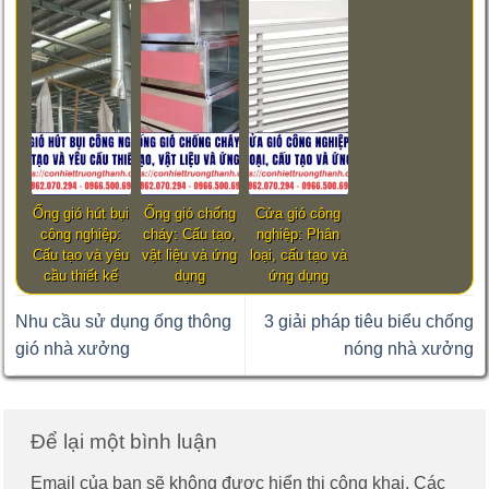
Ống gió hút bụi
Ống gió chống
Cửa gió công
công nghiệp:
cháy: Cấu tạo,
nghiệp: Phân
Cấu tạo và yêu
vật liệu và ứng
loại, cấu tạo và
cầu thiết kế
dụng
ứng dụng
Nhu cầu sử dụng ống thông
3 giải pháp tiêu biểu chống
gió nhà xưởng
nóng nhà xưởng
Để lại một bình luận
Email của bạn sẽ không được hiển thị công khai.
Các