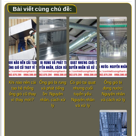
Bài viết cùng chủ đề:
Khi nào nên cải
Ống gió bị rung
Có gió tại quạt
Ống gió bị
tạo hệ thống
và phát tiếng
nhưng cuối
đọng nước:
ống gió cũ thay
ồn: Nguyên
tuyến yếu:
Nguyên nhân
vì thay mới?
nhân, cách xử
Nguyên nhân
và cách xử lý
lý
và xử lý