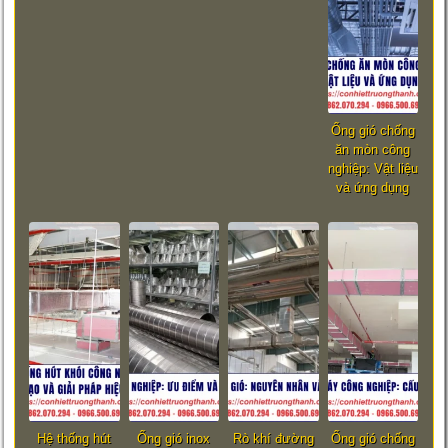
Ống gió chống
ăn mòn công
nghiệp: Vật liệu
và ứng dụng
Hệ thống hút
Ống gió inox
Rò khí đường
Ống gió chống