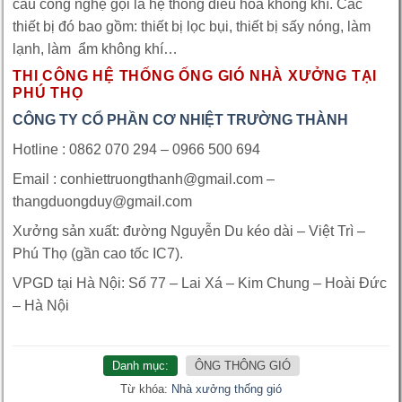
cầu công nghệ gọi là hệ thống điều hoà không khí. Các
thiết bị đó bao gồm: thiết bị lọc bụi, thiết bị sấy nóng, làm
lạnh, làm ẩm không khí…
THI CÔNG HỆ THỐNG ỐNG GIÓ NHÀ XƯỞNG TẠI
PHÚ THỌ
CÔNG TY CỔ PHẦN CƠ NHIỆT TRƯỜNG THÀNH
Hotline :
0862 070 294 – 0966
500 694
Email : conhiettruongthanh@gmail.com –
thangduongduy@gmail.com
Xưởng sản xuất: đường Nguyễn Du kéo dài – Việt Trì –
Phú Thọ (gần cao tốc IC7).
VPGD tại Hà Nội: Số 77 – Lai Xá – Kim Chung – Hoài Đức
– Hà Nội
Danh mục:
ÔNG THÔNG GIÓ
Từ khóa:
Nhà xưởng
thống gió