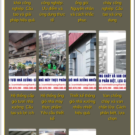
khói công
công nghiệp:
ống gió:
cháy công
nghiệp: Cấu
Ưu điểm và
Nguyên nhân
nghiệp: Cấu
tạo và giải
ứng dụng thực
và cách khắc
tạo và ứng
pháp hiệu quả
tế
phục
dụng
Hệ thống cấp
Hệ thống ống
Thiết kế thông
Van chống
gió tươi nhà
gió nhà máy
gió nhà xưởng
cháy và van
xưởng: Cấu
thực phẩm:
nhiều nhiệt
chặn lửa: Cách
tạo và lợi ích
Yêu cầu thiết
hiệu quả
phân biệt, lựa
kế
chọn